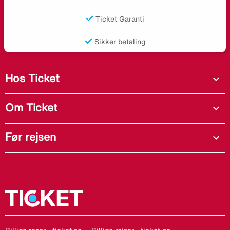
Ticket Garanti
Sikker betaling
Hos Ticket
expand_more
Om Ticket
expand_more
Før rejsen
expand_more