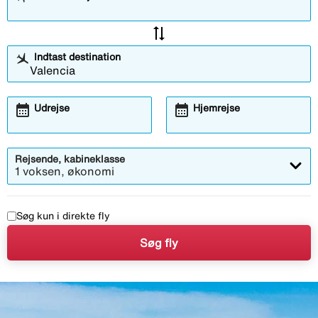
sync_alt
Indtast destination
calendar_month
calendar_month
Udrejse
Hjemrejse
Rejsende, kabineklasse
1 voksen, økonomi
Søg kun i direkte fly
Søg fly