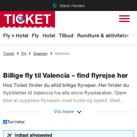
public
Størst i Norden
Fly + Hotel
Fly
Hotel
Tilbud
Rundture & aktiviteter
W
Ticket
Fly
Spanien
Valencia
Billige fly til Valencia – find flyrejse her
Hos Ticket finder du altid billige flyrejser. Her finder du
flybilletter til Valencia fra alle store flyselskaber. Glem
ikke at supplere flyrejsen med hotel og lejebil. Med
TicketGaranti kan du afbestille rejsen, hvis der sker
expand_more
Vis mere
Hos Ticket finder du altid billig
noget. Book fly hos Ticket!
Tur/retur
Indtast afrejsested