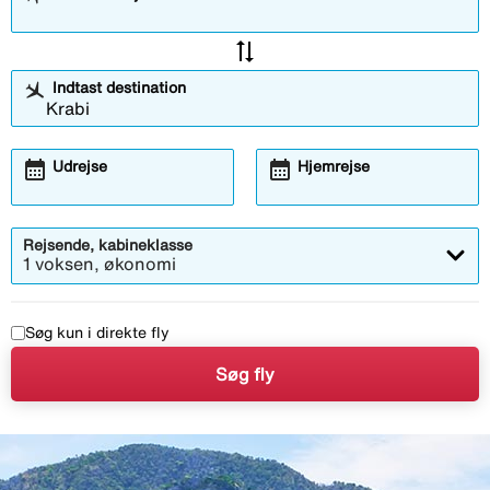
sync_alt
Indtast destination
calendar_month
calendar_month
Udrejse
Hjemrejse
Rejsende, kabineklasse
1 voksen, økonomi
Søg kun i direkte fly
Søg fly