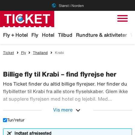
public
Størst i Norden
Fly + Hotel
Fly
Hotel
Tilbud
Rundture & aktiviteter
W
Ticket
Fly
Thailand
Krabi
Billige fly til Krabi – find flyrejse her
Hos Ticket finder du altid billige flyrejser. Her finder du
flybilletter til Krabi fra alle store flyselskaber. Glem ikke
at supplere flyrejsen med hotel og lejebil. Med
TicketGaranti kan du afbestille rejsen, hvis der sker
expand_more
Vis mere
Hos Ticket finder du altid billig
noget. Book fly hos Ticket!
Tur/retur
Indtast afrejsested