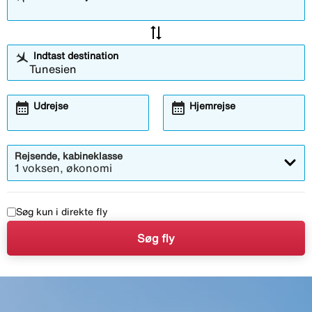
sync_alt
Indtast destination
calendar_month
calendar_month
Udrejse
Hjemrejse
Rejsende, kabineklasse
1 voksen, økonomi
Søg kun i direkte fly
Søg fly