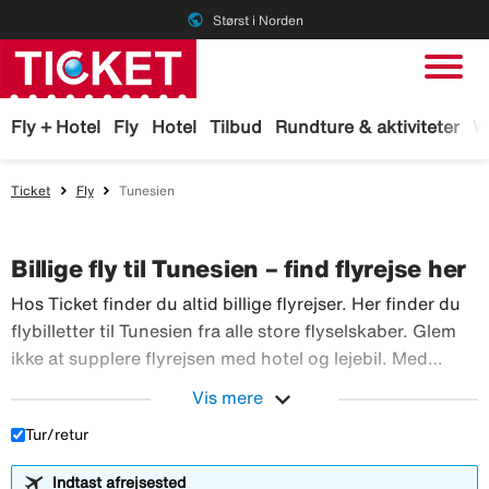
public
Størst i Norden
Fly + Hotel
Fly
Hotel
Tilbud
Rundture & aktiviteter
W
Ticket
Fly
Tunesien
Billige fly til Tunesien – find flyrejse her
Hos Ticket finder du altid billige flyrejser. Her finder du
flybilletter til Tunesien fra alle store flyselskaber. Glem
ikke at supplere flyrejsen med hotel og lejebil. Med
TicketGaranti kan du afbestille rejsen, hvis der sker
expand_more
Vis mere
Hos Ticket finder du altid billig
noget. Book fly hos Ticket!
Tur/retur
Indtast afrejsested