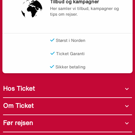
Tilbud og kampagner
Her samler vi tilbud, kampagner og
tips om rejser.
Størst i Norden
Ticket Garanti
Sikker betaling
Hos Ticket
expand_more
Om Ticket
expand_more
Før rejsen
expand_more