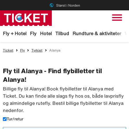
public
Størst i Norden
Fly + Hotel
Fly
Hotel
Tilbud
Rundture & aktiviteter
W
Ticket
Fly
Tyrkiet
Alanya
Fly til Alanya - Find flybilletter til
Alanya!
Billige fly til Alanya! Book flybilletter til Alanya med
Ticket. Du kan finde alle slags fly hos os, både lavprisfly
og almindelige rutefly. Bestil billige flybilletter til Alanya
nedenfor.
Tur/retur