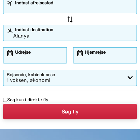
Indtast afrejsested
sync_alt
Indtast destination
calendar_month
calendar_month
Udrejse
Hjemrejse
Rejsende, kabineklasse
1 voksen, økonomi
Søg kun i direkte fly
Søg fly