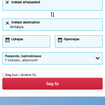
Indtast afrejsested
sync_alt
Indtast destination
calendar_month
calendar_month
Udrejse
Hjemrejse
Rejsende, kabineklasse
1 voksen, økonomi
Søg kun i direkte fly
Søg fly