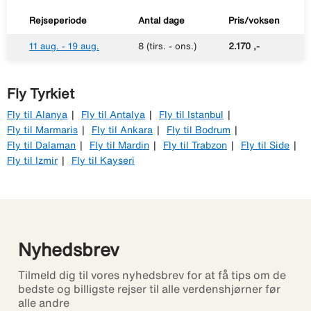
Rejseperiode
Antal dage
Pris/voksen
11 aug. - 19 aug.
8 (tirs. - ons.)
2.170 ,-
Fly Tyrkiet
Fly til Alanya
Fly til Antalya
Fly til Istanbul
Fly til Marmaris
Fly til Ankara
Fly til Bodrum
Fly til Dalaman
Fly til Mardin
Fly til Trabzon
Fly til Side
Fly til Izmir
Fly til Kayseri
Nyhedsbrev
Tilmeld dig til vores nyhedsbrev for at få tips om de
bedste og billigste rejser til alle verdenshjørner før
alle andre