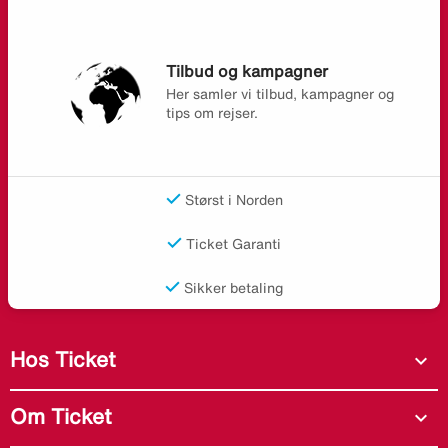
Tilbud og kampagner
Her samler vi tilbud, kampagner og
tips om rejser.
Størst i Norden
Ticket Garanti
Sikker betaling
Hos Ticket
expand_more
Om Ticket
expand_more