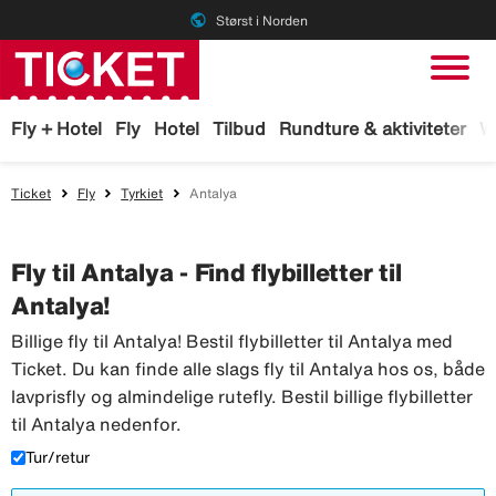
public
Størst i Norden
Fly + Hotel
Fly
Hotel
Tilbud
Rundture & aktiviteter
W
Ticket
Fly
Tyrkiet
Antalya
Fly til Antalya - Find flybilletter til
Antalya!
Billige fly til Antalya! Bestil flybilletter til Antalya med
Ticket. Du kan finde alle slags fly til Antalya hos os, både
lavprisfly og almindelige rutefly. Bestil billige flybilletter
til Antalya nedenfor.
Tur/retur