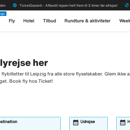
verified
security
rden
TicketGaranti - Afbestil rejsen helt frem til 3 timer før afrejse!
enge
l
Fly
Hotel
Tilbud
Rundture & aktiviteter
Week
 flyrejse her
u flybilletter til Leipzig fra alle store flyselskaber. Glem ikk
get. Book fly hos Ticket!
calendar_month
calendar_month
estination
Udrejse
H