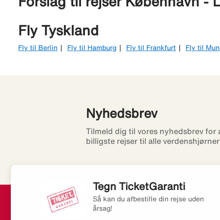
Forslag til rejser København - 
Fly Tyskland
Fly til Berlin
Fly til Hamburg
Fly til Frankfurt
Fly til Mu
Nyhedsbrev
Tilmeld dig til vores nyhedsbrev for
billigste rejser til alle verdenshjørne
Tegn TicketGaranti
Så kan du afbestille din rejse uden
årsag!