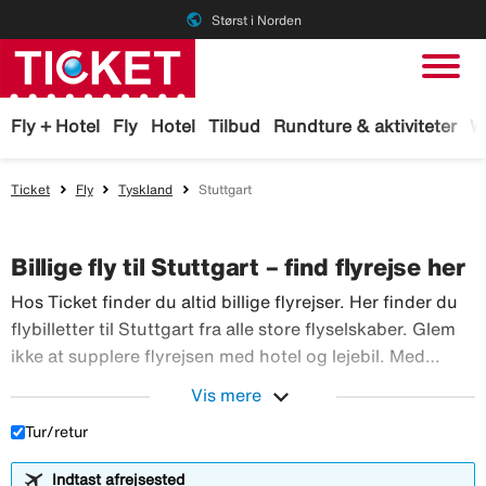
public
Størst i Norden
Fly + Hotel
Fly
Hotel
Tilbud
Rundture & aktiviteter
W
Ticket
Fly
Tyskland
Stuttgart
Billige fly til Stuttgart – find flyrejse her
Hos Ticket finder du altid billige flyrejser. Her finder du
flybilletter til Stuttgart fra alle store flyselskaber. Glem
ikke at supplere flyrejsen med hotel og lejebil. Med
TicketGaranti kan du afbestille rejsen, hvis der sker
expand_more
Vis mere
Hos Ticket finder du altid billig
noget. Book fly hos Ticket!
Tur/retur
Indtast afrejsested