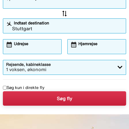
sync_alt
Indtast destination
calendar_month
calendar_month
Udrejse
Hjemrejse
Rejsende, kabineklasse
1 voksen, økonomi
Søg kun i direkte fly
Søg fly