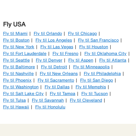
Fly USA
Fly til Miami
Fly til Orlando
Fly til Chicago
Fly til Boston
Fly til Los Angeles
Fly til San Francisco
Fly til New York
Fly til Las Vegas
Fly til Houston
Fly til Fort Lauderdale
Fly til Fresno
Fly til Oklahoma City
Fly til Seattle
Fly til Denver
Fly til Aspen
Fly til Atlanta
Fly til Baltimore
Fly til Detroit
Fly til Minneapolis
Fly til Nashville
Fly til New Orleans
Fly til Philadelphia
Fly til Phoenix
Fly til Sacramento
Fly til San Diego
Fly til Washington
Fly til Dallas
Fly til Memphis
Fly til Salt Lake City
Fly til Tampa
Fly til Tucson
Fly til Tulsa
Fly til Savannah
Fly til Cleveland
Fly til Hawaii
Fly til Honolulu