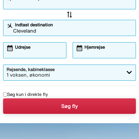
sync_alt
Indtast destination
calendar_month
calendar_month
Udrejse
Hjemrejse
Rejsende, kabineklasse
1 voksen, økonomi
Søg kun i direkte fly
Søg fly