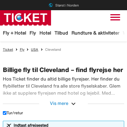
public
Størst i Norden
Fly + Hotel
Fly
Hotel
Tilbud
Rundture & aktiviteter
W
Ticket
Fly
USA
Cleveland
Billige fly til Cleveland – find flyrejse her
Hos Ticket finder du altid billige flyrejser. Her finder du
flybilletter til Cleveland fra alle store flyselskaber. Glem
ikke at supplere flyrejsen med hotel og lejebil. Med
TicketGaranti kan du afbestille rejsen, hvis der sker
expand_more
Vis mere
Hos Ticket finder du altid billig
noget. Book fly hos Ticket!
Tur/retur
Indtast afrejsested