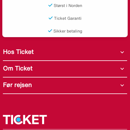
Størst i Norden
Ticket Garanti
Sikker betaling
Hos Ticket
expand_more
Om Ticket
expand_more
Før rejsen
expand_more