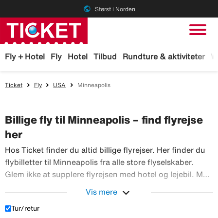
public
Størst i Norden
Fly + Hotel
Fly
Hotel
Tilbud
Rundture & aktiviteter
W
Ticket
Fly
USA
Minneapolis
Billige fly til Minneapolis – find flyrejse
her
Hos Ticket finder du altid billige flyrejser. Her finder du
flybilletter til Minneapolis fra alle store flyselskaber.
Glem ikke at supplere flyrejsen med hotel og lejebil. Med
TicketGaranti kan du afbestille rejsen, hvis der sker
expand_more
Vis mere
Hos Ticket finder du altid billi
noget. Book fly hos Ticket!
Tur/retur