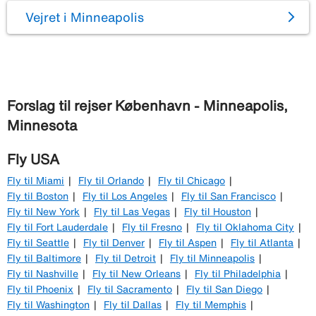
Vejret i Minneapolis
Forslag til rejser København - Minneapolis,
Minnesota
Fly USA
Fly til Miami
Fly til Orlando
Fly til Chicago
Fly til Boston
Fly til Los Angeles
Fly til San Francisco
Fly til New York
Fly til Las Vegas
Fly til Houston
Fly til Fort Lauderdale
Fly til Fresno
Fly til Oklahoma City
Fly til Seattle
Fly til Denver
Fly til Aspen
Fly til Atlanta
Fly til Baltimore
Fly til Detroit
Fly til Minneapolis
Fly til Nashville
Fly til New Orleans
Fly til Philadelphia
Fly til Phoenix
Fly til Sacramento
Fly til San Diego
Fly til Washington
Fly til Dallas
Fly til Memphis