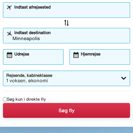
Indtast afrejsested
sync_alt
Indtast destination
calendar_month
calendar_month
Udrejse
Hjemrejse
Rejsende, kabineklasse
1 voksen, økonomi
Søg kun i direkte fly
Søg fly