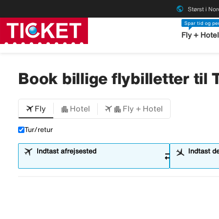
public
Størst i No
Spar tid og p
Fly + Hote
Book billige flybilletter til
Fly
Hotel
Fly + Hotel
Tur/retur
Indtast afrejsested
Indtast d
sync_alt