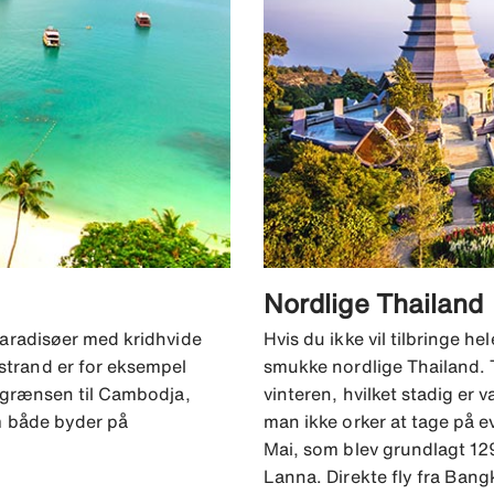
Nordlige Thailand
paradisøer med kridhvide
Hvis du ikke vil tilbringe h
trand er for eksempel
smukke nordlige Thailand. 
 grænsen til Cambodja,
vinteren, hvilket stadig er
m både byder på
man ikke orker at tage på e
Mai, som blev grundlagt 12
Lanna. Direkte fly fra Bangk