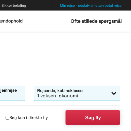
Sikker betaling
Min rejse - udskriv billetter/betal rejse
endophold
Ofte stillede spørgsmål
bner
jemrejse
Rejsende, kabineklasse
alendermodalen
1 voksen, økonomi
Søg fly
Søg kun i direkte fly