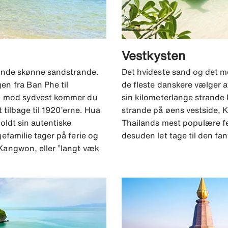
Vestkysten
finde skønne sandstrande.
Det hvideste sand og det me
n fra Ban Phe til
de fleste danskere vælger a
km mod sydvest kommer du
sin kilometerlange strande
 tilbage til 1920’erne. Hua
strande på øens vestside, K
oldt sin autentiske
Thailands mest populære fe
efamilie tager på ferie og
desuden let tage til den f
Kangwon, eller ”langt væk