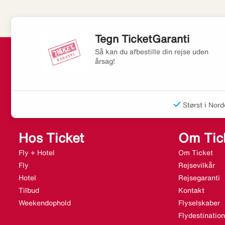
Tegn TicketGaranti
Så kan du afbestille din rejse uden
årsag!
Størst i Nord
Hos Ticket
Om Tic
Fly + Hotel
Om Ticket
Fly
Rejsevilkår
Hotel
Rejsegaranti
Tilbud
Kontakt
Weekendophold
Flyselskaber
Flydestination