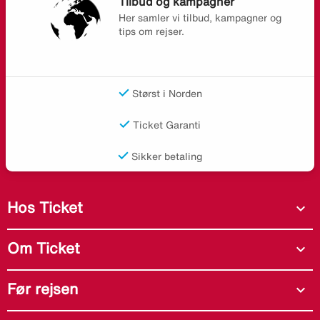
Tilbud og kampagner
Her samler vi tilbud, kampagner og
tips om rejser.
Størst i Norden
Ticket Garanti
Sikker betaling
Hos Ticket
expand_more
Om Ticket
expand_more
Før rejsen
expand_more