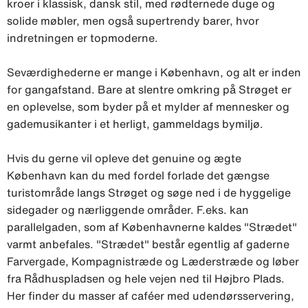
kroer i klassisk, dansk stil, med rødternede duge og
solide møbler, men også supertrendy barer, hvor
indretningen er topmoderne.
Seværdighederne er mange i København, og alt er inden
for gangafstand. Bare at slentre omkring på Strøget er
en oplevelse, som byder på et mylder af mennesker og
gademusikanter i et herligt, gammeldags bymiljø.
Hvis du gerne vil opleve det genuine og ægte
København kan du med fordel forlade det gængse
turistområde langs Strøget og søge ned i de hyggelige
sidegader og nærliggende områder. F.eks. kan
parallelgaden, som af Københavnerne kaldes "Strædet"
varmt anbefales. "Strædet" består egentlig af gaderne
Farvergade, Kompagnistræde og Læderstræde og løber
fra Rådhuspladsen og hele vejen ned til Højbro Plads.
Her finder du masser af caféer med udendørsservering,