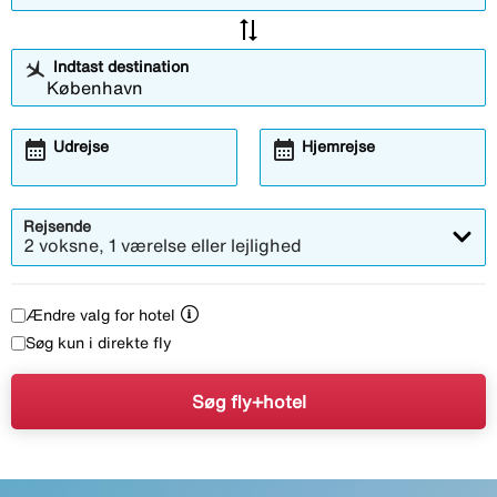
sync_alt
Indtast destination
calendar_month
calendar_month
Udrejse
Hjemrejse
Rejsende
2 voksne, 1 værelse eller lejlighed
Ændre valg for hotel
Søg kun i direkte fly
Søg fly+hotel