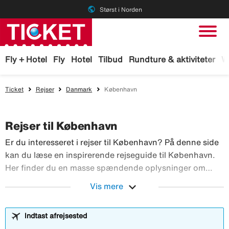
public
Størst i Norden
Fly + Hotel
Fly
Hotel
Tilbud
Rundture & aktiviteter
W
Ticket
Rejser
Danmark
København
Rejser til København
Er du interesseret i rejser til København? På denne side
kan du læse en inspirerende rejseguide til København.
Her finder du en masse spændende oplysninger om
rejser til København, som forhåbentligt inspirerer dig til
expand_more
Vis mere
Er du interesseret i rejser 
din egen rejse til København!
Indtast afrejsested