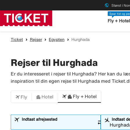
public
Størst i No
Spar tid og p
Fly + Hote
Ticket
Rejser
Egypten
Hurghada
Rejser til Hurghada
Er du interesseret i rejser til Hurghada? Her kan du
inspiration til din egen rejse til Hurghada med Ticket.d
Fly + Hotel
Hotel
Fly
Indtast afrejsested
Indtast d
sync_alt