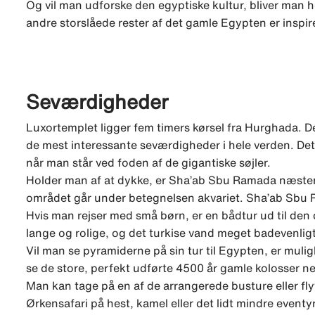
Og vil man udforske den egyptiske kultur, bliver man he
andre storslåede rester af det gamle Egypten er inspir
Seværdigheder
Luxortemplet ligger fem timers kørsel fra Hurghada. 
de mest interessante seværdigheder i hele verden. Det
når man står ved foden af de gigantiske søjler.
Holder man af at dykke, er Sha’ab Sbu Ramada næsten e
området går under betegnelsen akvariet. Sha’ab Sbu 
Hvis man rejser med små børn, er en bådtur ud til den de
lange og rolige, og det turkise vand meget badevenligt
Vil man se pyramiderne på sin tur til Egypten, er mulig
se de store, perfekt udførte 4500 år gamle kolosser ned
Man kan tage på en af de arrangerede busture eller fly
Ørkensafari på hest, kamel eller det lidt mindre eventyr