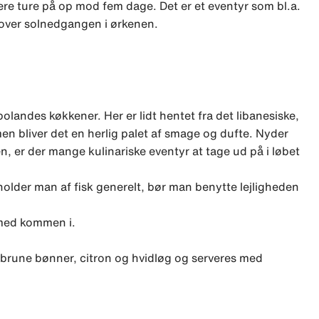
ere ture på op mod fem dage. Det er et eventyr som bl.a.
 over solnedgangen i ørkenen.
bolandes køkkener. Her er lidt hentet fra det libanesiske,
en bliver det en herlig palet af smage og dufte. Nyder
, er der mange kulinariske eventyr at tage ud på i løbet
older man af fisk generelt, bør man benytte lejligheden
 med kommen i.
brune bønner, citron og hvidløg og serveres med