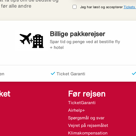
r før alle andre
Jeg har læst og accepterer
Tickets 
Billige pakkerejser
Spar tid og penge ved at bestille fly
+ hotel
en
Ticket Garanti
ket
Før rejsen
TicketGaranti
Airhelp+
Spørgsmål og svar
Vejret på rejsemålet
Klimakompensation