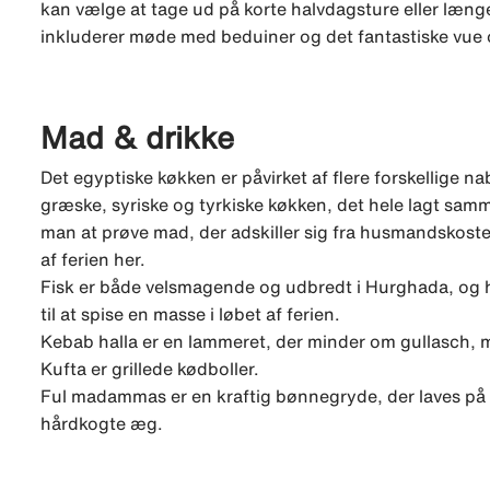
kan vælge at tage ud på korte halvdagsture eller læng
inkluderer møde med beduiner og det fantastiske vue
Mad & drikke
Det egyptiske køkken er påvirket af flere forskellige na
græske, syriske og tyrkiske køkken, det hele lagt samm
man at prøve mad, der adskiller sig fra husmandskosten
af ferien her.
Fisk er både velsmagende og udbredt i Hurghada, og h
til at spise en masse i løbet af ferien.
Kebab halla er en lammeret, der minder om gullasch,
Kufta er grillede kødboller.
Ful madammas er en kraftig bønnegryde, der laves på 
hårdkogte æg.