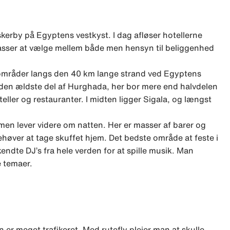
iskerby på Egyptens vestkyst. I dag afløser hotellerne
asser at vælge mellem både men hensyn til beliggenhed
 områder langs den 40 km lange strand ved Egyptens
den ældste del af Hurghada, her bor mere end halvdelen
teller og restauranter. I midten ligger Sigala, og længst
 men lever videre om natten. Her er masser af barer og
ehøver at tage skuffet hjem. Det bedste område at feste i
endte DJ’s fra hele verden for at spille musik. Man
 temaer.
er meget trafikeret. Med rutefly plejer man at skulle