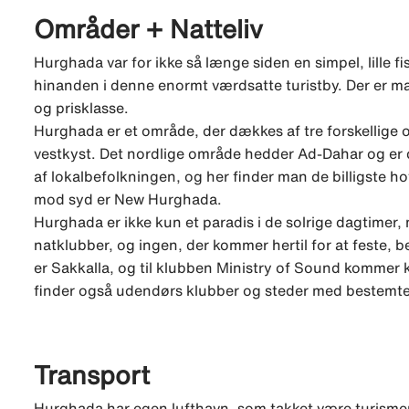
Områder + Natteliv
Hurghada var for ikke så længe siden en simpel, lille f
hinanden i denne enormt værdsatte turistby. Der er m
og prisklasse.
Hurghada er et område, der dækkes af tre forskellige
vestkyst. Det nordlige område hedder Ad-Dahar og er 
af lokalbefolkningen, og her finder man de billigste ho
mod syd er New Hurghada.
Hurghada er ikke kun et paradis i de solrige dagtimer,
natklubber, og ingen, der kommer hertil for at feste, b
er Sakkalla, og til klubben Ministry of Sound kommer k
finder også udendørs klubber og steder med bestemte
Transport
Hurghada har egen lufthavn, som takket være turismen 