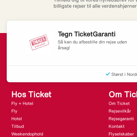
billigste rejser til alle verdenshjørne
Tegn TicketGaranti
Så kan du afbestille din rejse uden
årsag!
Størst i Nord
Hos Ticket
Om Tic
Fly + Hotel
Om Ticket
Fly
Rejsevilkår
Hotel
Rejsegaranti
Tilbud
Kontakt
Weekendophold
Flyselskaber