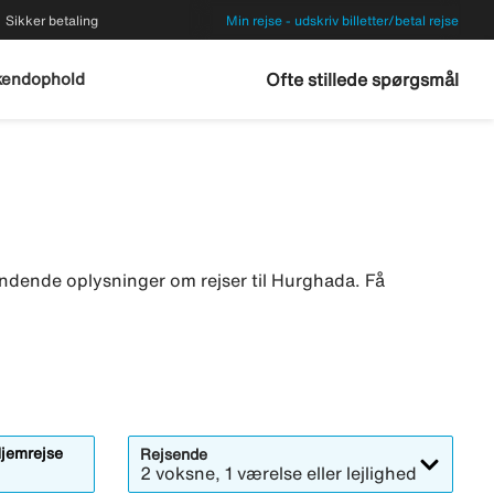
Sikker betaling
Min rejse - udskriv billetter/betal rejse
endophold
Ofte stillede spørgsmål
ndende oplysninger om rejser til Hurghada. Få
jemrejse
Rejsende
2 voksne, 1 værelse eller lejlighed