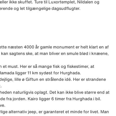
ller ikke skuffet. Ture til Luxortemplet, Nildalen og
erende og let tilgængelige dagsudflugter.
Dette næsten 4000 år gamle monument er helt klart en af
 kan sagtens ske, at man bliver en smule blød i knæene,
t must. Her er så mange fisk og fiskestimer, at
Ramada ligger 11 km sydøst for Hurghada.
jlige, lille ø Giftun en strålende idé. Her er strandene
.
heden naturligvis oplagt. Det kan ikke blive større end at
e fra jorden. Kairo ligger 6 timer fra Hurghada i bil.
ve.
lige alternativ jeep, er garanteret et minde for livet. Man