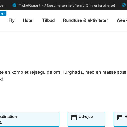
verified
security
rden
TicketGaranti - Afbestil rejsen helt frem til 3 timer før afrejse!
enge
l
Fly
Hotel
Tilbud
Rundture & aktiviteter
Week
 læse en komplet rejseguide om Hurghada, med en masse spæ
k!
calendar_month
calendar_month
estination
Udrejse
H