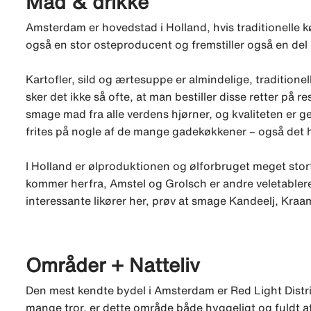
Mad & drikke
Amsterdam er hovedstad i Holland, hvis traditionelle 
også en stor osteproducent og fremstiller også en del
Kartofler, sild og ærtesuppe er almindelige, tradition
sker det ikke så ofte, at man bestiller disse retter på 
smage mad fra alle verdens hjørner, og kvaliteten er
frites på nogle af de mange gadekøkkener – også det 
I Holland er ølproduktionen og ølforbruget meget stor
kommer herfra, Amstel og Grolsch er andre veletablered
interessante likører her, prøv at smage Kandeelj, Kraa
Områder + Natteliv
Den mest kendte bydel i Amsterdam er Red Light District
mange tror, er dette område både hyggeligt og fuldt 