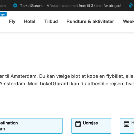
verified
security
rden
TicketGaranti - Afbestil rejsen helt frem til 3 timer før afrejse!
enge
l
Fly
Hotel
Tilbud
Rundture & aktiviteter
Week
r til Amsterdam. Du kan vælge blot at købe en flybillet, ell
 i Amsterdam. Med TicketGaranti kan du afbestille rejsen, hvi
calendar_month
calendar_month
estination
Udrejse
H