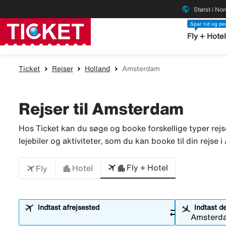
public
Størst i No
Spar tid og p
Fly + Hote
Ticket
Rejser
Holland
Amsterdam
Rejser til Amsterdam
Hos Ticket kan du søge og booke forskellige typer rejse
lejebiler og aktiviteter, som du kan booke til din rejse
Fly + Hotel
Hotel
Fly
Indtast afrejsested
Indtast d
sync_alt