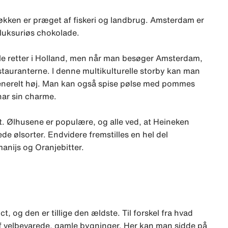
køkken er præget af fiskeri og landbrug. Amsterdam er
 luksuriøs chokolade.
elle retter i Holland, men når man besøger Amsterdam,
restauranterne. I denne multikulturelle storby kan man
 generelt høj. Man kan også spise pølse med pommes
har sin charme.
t. Ølhusene er populære, og alle ved, at Heineken
e ølsorter. Endvidere fremstilles en hel del
manijs og Oranjebitter.
, og den er tillige den ældste. Til forskel fra hvad
af velbevarede, gamle bygninger. Her kan man sidde på