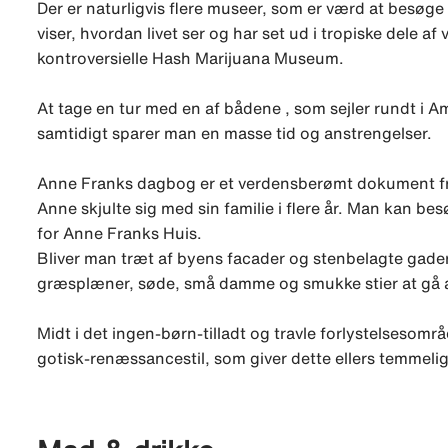
Der er naturligvis flere museer, som er værd at besø
viser, hvordan livet ser og har set ud i tropiske del
kontroversielle Hash Marijuana Museum.
At tage en tur med en af bådene , som sejler rundt i A
samtidigt sparer man en masse tid og anstrengelser.
Anne Franks dagbog er et verdensberømt dokument fra 
Anne skjulte sig med sin familie i flere år. Man kan b
for Anne Franks Huis.
Bliver man træt af byens facader og stenbelagte gade
græsplæner, søde, små damme og smukke stier at gå a
Midt i det ingen-børn-tilladt og travle forlystelsesområ
gotisk-renæssancestil, som giver dette ellers temmeli