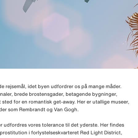
e rejsemål, idet byen udfordrer os på mange måder.
kanaler, brede brostensgader, betagende bygninger,
t sted for en romantisk get-away. Her er utallige museer,
heder som Rembrandt og Van Gogh.
 udfordres vores tolerance til det yderste. Her findes
prostitution i forlystelseskvarteret Red Light District,