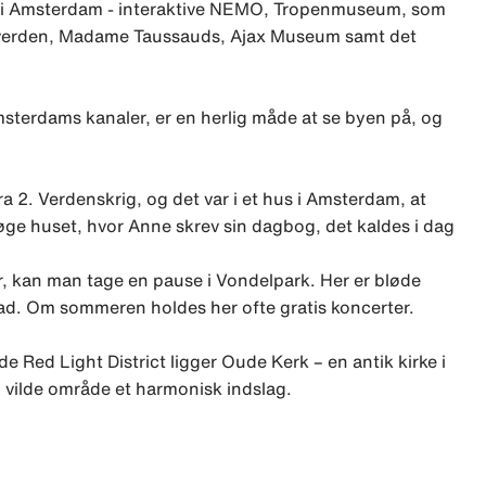
ge i Amsterdam - interaktive NEMO, Tropenmuseum, som
e af verden, Madame Taussauds, Ajax Museum samt det
msterdams kanaler, er en herlig måde at se byen på, og
2. Verdenskrig, og det var i et hus i Amsterdam, at
esøge huset, hvor Anne skrev sin dagbog, det kaldes i dag
r, kan man tage en pause i Vondelpark. Her er bløde
d. Om sommeren holdes her ofte gratis koncerter.
de Red Light District ligger Oude Kerk – en antik kirke i
g vilde område et harmonisk indslag.