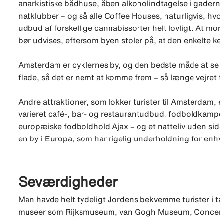
anarkistiske bådhuse, åben alkoholindtagelse i gade
natklubber – og så alle Coffee Houses, naturligvis, 
udbud af forskellige cannabissorter helt lovligt. At mo
bør udvises, eftersom byen stoler på, at den enkelte 
Amsterdam er cyklernes by, og den bedste måde at se 
flade, så det er nemt at komme frem – så længe vejret t
Andre attraktioner, som lokker turister til Amsterdam, e
varieret café-, bar- og restaurantudbud, fodboldkampe
europæiske fodboldhold Ajax – og et natteliv uden sid
en by i Europa, som har rigelig underholdning for enh
Seværdigheder
Man havde helt tydeligt Jordens bekvemme turister i
museer som Rijksmuseum, van Gogh Museum, Concer