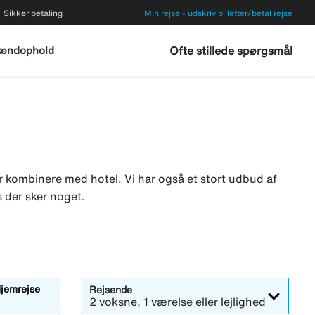
Sikker betaling
Min rejse - udskriv billetter/betal rejse
endophold
Ofte stillede spørgsmål
er kombinere med hotel. Vi har også et stort udbud af
s der sker noget.
jemrejse
Rejsende
2 voksne, 1 værelse eller lejlighed