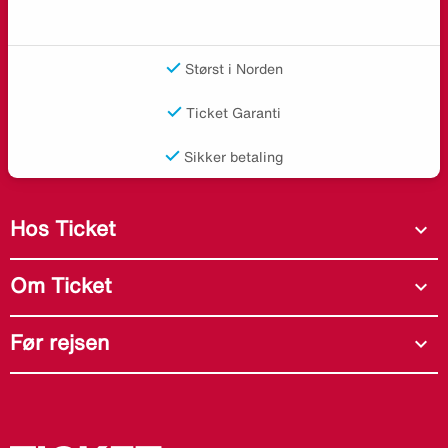
Størst i Norden
Ticket Garanti
Sikker betaling
Hos Ticket
expand_more
Om Ticket
expand_more
Før rejsen
expand_more