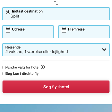
sync_alt
Indtast destination
calendar_month
calendar_month
Udrejse
Hjemrejse
Rejsende
2 voksne, 1 værelse eller lejlighed
Ændre valg for hotel
Søg kun i direkte fly
Søg fly+hotel