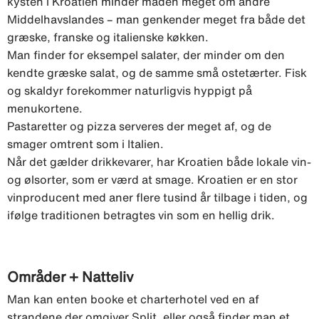
kysten i Kroatien minder maden meget om andre
Middelhavslandes – man genkender meget fra både det
græske, franske og italienske køkken.
Man finder for eksempel salater, der minder om den
kendte græske salat, og de samme små ostetærter. Fisk
og skaldyr forekommer naturligvis hyppigt på
menukortene.
Pastaretter og pizza serveres der meget af, og de
smager omtrent som i Italien.
Når det gælder drikkevarer, har Kroatien både lokale vin-
og ølsorter, som er værd at smage. Kroatien er en stor
vinproducent med aner flere tusind år tilbage i tiden, og
ifølge traditionen betragtes vin som en hellig drik.
Områder + Natteliv
Man kan enten booke et charterhotel ved en af
strandene der omgiver Split, eller også finder man et