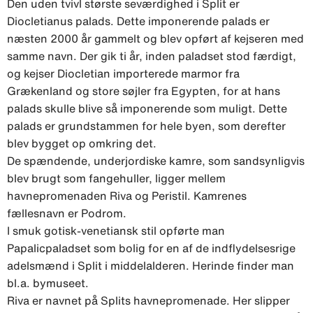
Den uden tvivl største seværdighed i Split er
Diocletianus palads. Dette imponerende palads er
næsten 2000 år gammelt og blev opført af kejseren med
samme navn. Der gik ti år, inden paladset stod færdigt,
og kejser Diocletian importerede marmor fra
Grækenland og store søjler fra Egypten, for at hans
palads skulle blive så imponerende som muligt. Dette
palads er grundstammen for hele byen, som derefter
blev bygget op omkring det.
De spændende, underjordiske kamre, som sandsynligvis
blev brugt som fangehuller, ligger mellem
havnepromenaden Riva og Peristil. Kamrenes
fællesnavn er Podrom.
I smuk gotisk-venetiansk stil opførte man
Papalicpaladset som bolig for en af de indflydelsesrige
adelsmænd i Split i middelalderen. Herinde finder man
bl.a. bymuseet.
Riva er navnet på Splits havnepromenade. Her slipper