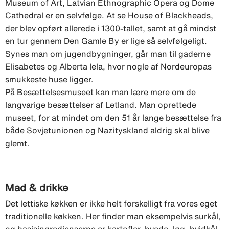
Museum of Art, Latvian Ethnographic Opera og Dome
Cathedral er en selvfølge. At se House of Blackheads,
der blev opført allerede i 1300-tallet, samt at gå mindst
en tur gennem Den Gamle By er lige så selvfølgeligt.
Synes man om jugendbygninger, går man til gaderne
Elisabetes og Alberta Iela, hvor nogle af Nordeuropas
smukkeste huse ligger.
På Besættelsesmuseet kan man lære mere om de
langvarige besættelser af Letland. Man oprettede
museet, for at mindet om den 51 år lange besættelse fra
både Sovjetunionen og Nazityskland aldrig skal blive
glemt.
Mad & drikke
Det lettiske køkken er ikke helt forskelligt fra vores eget
traditionelle køkken. Her finder man eksempelvis surkål,
og basisingredienserne er kartofler, hvede, løg, hvidkål,