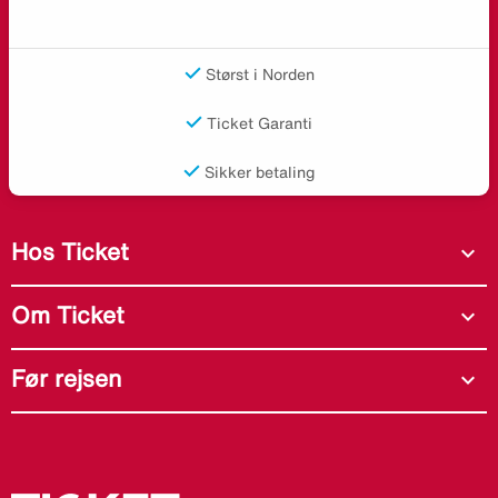
Størst i Norden
Ticket Garanti
Sikker betaling
Hos Ticket
expand_more
Om Ticket
expand_more
Før rejsen
expand_more