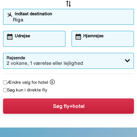
sync_alt
Indtast destination
calendar_month
calendar_month
Udrejse
Hjemrejse
Rejsende
2 voksne, 1 værelse eller lejlighed
Ændre valg for hotel
Søg kun i direkte fly
Søg fly+hotel