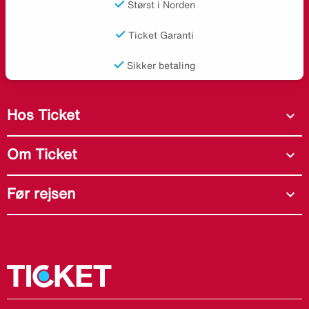
Størst i Norden
Ticket Garanti
Sikker betaling
Hos Ticket
expand_more
Om Ticket
expand_more
Før rejsen
expand_more