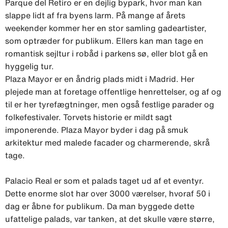
Parque del Retiro er en dejlig bypark, hvor man kan
slappe lidt af fra byens larm. På mange af årets
weekender kommer her en stor samling gadeartister,
som optræder for publikum. Ellers kan man tage en
romantisk sejltur i robåd i parkens sø, eller blot gå en
hyggelig tur.
Plaza Mayor er en åndrig plads midt i Madrid. Her
plejede man at foretage offentlige henrettelser, og af og
til er her tyrefægtninger, men også festlige parader og
folkefestivaler. Torvets historie er mildt sagt
imponerende. Plaza Mayor byder i dag på smuk
arkitektur med malede facader og charmerende, skrå
tage.
Palacio Real er som et palads taget ud af et eventyr.
Dette enorme slot har over 3000 værelser, hvoraf 50 i
dag er åbne for publikum. Da man byggede dette
ufattelige palads, var tanken, at det skulle være større,