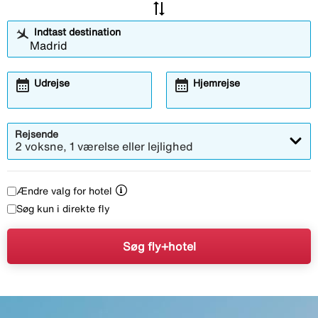
sync_alt
Indtast destination
calendar_month
calendar_month
Udrejse
Hjemrejse
Rejsende
2 voksne, 1 værelse eller lejlighed
Ændre valg for hotel
Søg kun i direkte fly
Søg fly+hotel