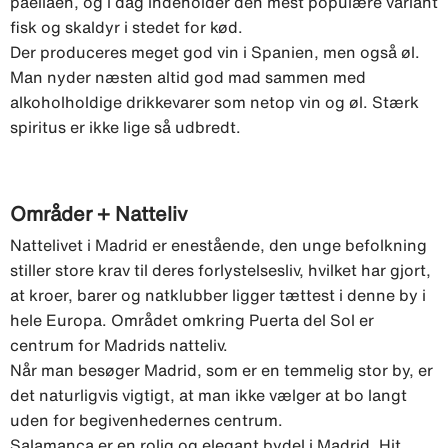
paellaen, og i dag indeholder den mest populære variant
fisk og skaldyr i stedet for kød.
Der produceres meget god vin i Spanien, men også øl.
Man nyder næsten altid god mad sammen med
alkoholholdige drikkevarer som netop vin og øl. Stærk
spiritus er ikke lige så udbredt.
Områder + Natteliv
Nattelivet i Madrid er enestående, den unge befolkning
stiller store krav til deres forlystelsesliv, hvilket har gjort,
at kroer, barer og natklubber ligger tættest i denne by i
hele Europa. Området omkring Puerta del Sol er
centrum for Madrids natteliv.
Når man besøger Madrid, som er en temmelig stor by, er
det naturligvis vigtigt, at man ikke vælger at bo langt
uden for begivenhedernes centrum.
Salamanca er en rolig og elegant bydel i Madrid. Hit