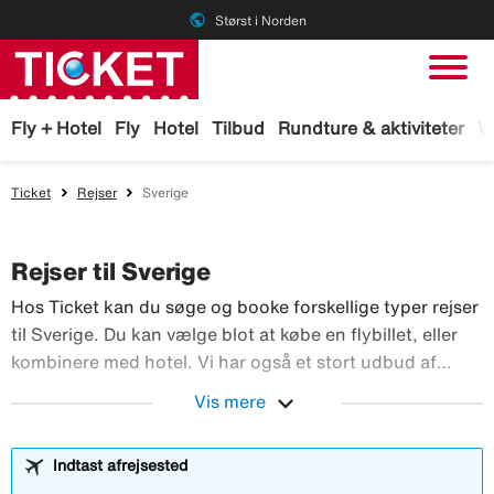
public
Størst i Norden
Fly + Hotel
Fly
Hotel
Tilbud
Rundture & aktiviteter
W
Ticket
Rejser
Sverige
Rejser til Sverige
Hos Ticket kan du søge og booke forskellige typer rejser
til Sverige. Du kan vælge blot at købe en flybillet, eller
kombinere med hotel. Vi har også et stort udbud af
lejebiler og aktiviteter, som du kan booke til din rejse i
expand_more
Vis mere
Sverige. Med TicketGaranti kan du afbestille rejsen, hvis
Hos Ticket kan du søge og booke forskellige 
der sker noget.
Indtast afrejsested