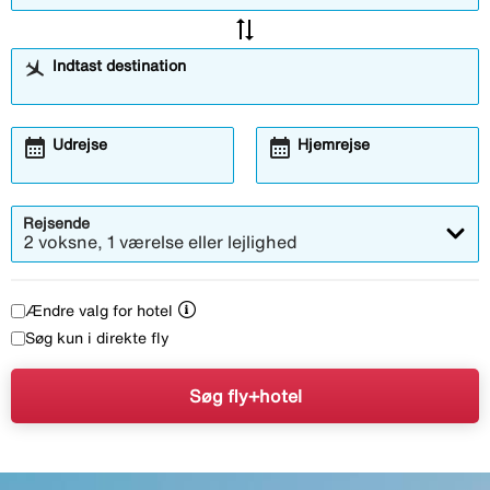
sync_alt
Indtast destination
calendar_month
calendar_month
Udrejse
Hjemrejse
Rejsende
2 voksne, 1 værelse eller lejlighed
Ændre valg for hotel
Søg kun i direkte fly
Søg fly+hotel