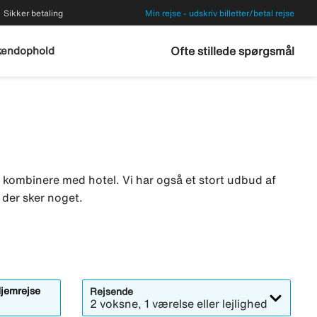
Sikker betaling
Min rejse - udskriv billetter/betal rejse
endophold
Ofte stillede spørgsmål
er kombinere med hotel. Vi har også et stort udbud af
s der sker noget.
jemrejse
Rejsende
2 voksne, 1 værelse eller lejlighed