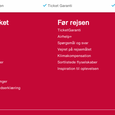
en
Ticket Garanti
ket
Før rejsen
TicketGaranti
Airhelp+
Spørgsmål og svar
Vejret på rejsemålet
Klimakompensation
er
Sortlistede flyselskaber
Inspiration til oplevelsen
nger
dserklæring