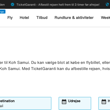
verified
security
rden
TicketGaranti - Afbestil rejsen helt frem til 3 timer før afrejse!
enge
l
Fly
Hotel
Tilbud
Rundture & aktiviteter
Week
r til Koh Samui. Du kan vælge blot at købe en flybillet, ell
 i Koh Samui. Med TicketGaranti kan du afbestille rejsen, hvi
calendar_month
calendar_month
estination
Udrejse
H