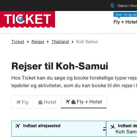
public
Størst i No
Spar tid og p
Fly + Hote
Ticket
Rejser
Thailand
Koh Samui
Rejser til Koh-Samui
Hos Ticket kan du søge og booke forskellige typer rejse
lejebiler og aktiviteter, som du kan booke til din rejse
Fly + Hotel
Hotel
Fly
Indtast afrejsested
Indtast d
sync_alt