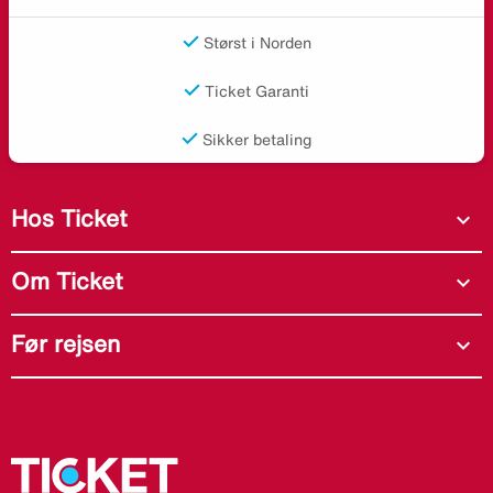
Størst i Norden
Ticket Garanti
Sikker betaling
Hos Ticket
expand_more
Om Ticket
expand_more
Før rejsen
expand_more