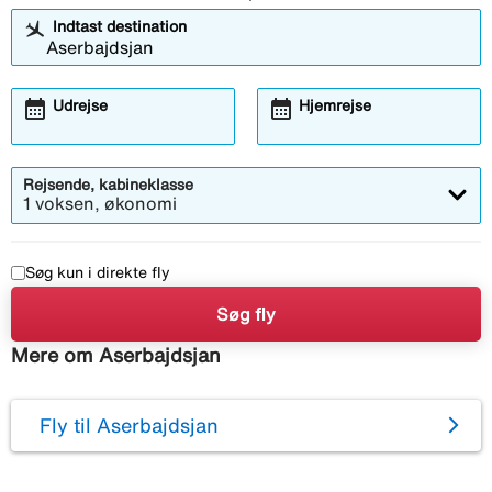
Indtast destination
calendar_month
calendar_month
Udrejse
Hjemrejse
Rejsende, kabineklasse
1 voksen, økonomi
Søg kun i direkte fly
Søg fly
Mere om Aserbajdsjan
Fly til Aserbajdsjan