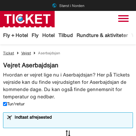
public
Størst i Norden
Fly + Hotel
Fly
Hotel
Tilbud
Rundture & aktiviteter
W
Ticket
Vejret
Aserbajdsjan
Vejret Aserbajdsjan
Hvordan er vejret lige nu i Aserbajdsjan? Her på Tickets
vejrside kan du finde vejrudsigten for Aserbajdsjan de
kommende dage. Du kan også finde gennemsnit for
temperatur og nedbør.
Tur/retur
Indtast afrejsested
sync_alt