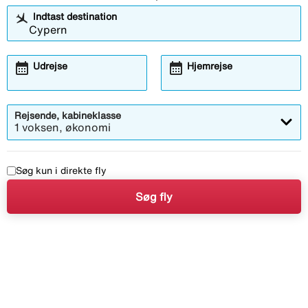
Indtast destination
calendar_month
calendar_month
Udrejse
Hjemrejse
Rejsende, kabineklasse
1 voksen, økonomi
Søg kun i direkte fly
Søg fly