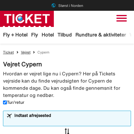
public
Størst i Norden
Fly + Hotel
Fly
Hotel
Tilbud
Rundture & aktiviteter
W
Ticket
Vejret
Cypern
Vejret Cypern
Hvordan er vejret lige nu i Cypern? Her på Tickets
vejrside kan du finde vejrudsigten for Cypern de
kommende dage. Du kan også finde gennemsnit for
temperatur og nedbør.
Tur/retur
Indtast afrejsested
sync_alt