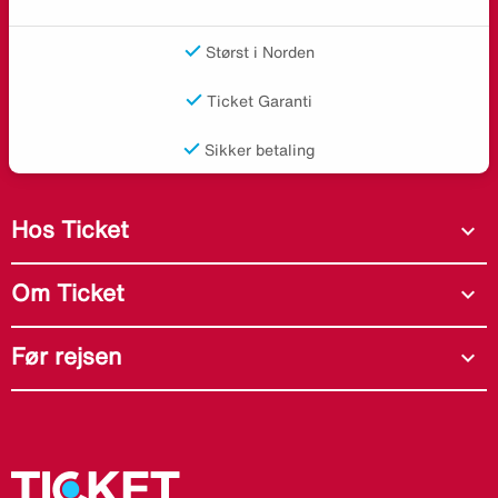
Størst i Norden
Ticket Garanti
Sikker betaling
Hos Ticket
expand_more
Om Ticket
expand_more
Før rejsen
expand_more