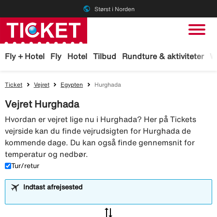
public
Størst i Norden
Fly + Hotel
Fly
Hotel
Tilbud
Rundture & aktiviteter
W
Ticket
Vejret
Egypten
Hurghada
Vejret Hurghada
Hvordan er vejret lige nu i Hurghada? Her på Tickets
vejrside kan du finde vejrudsigten for Hurghada de
kommende dage. Du kan også finde gennemsnit for
temperatur og nedbør.
Tur/retur
Indtast afrejsested
sync_alt