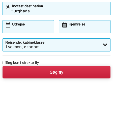
Indtast destination
calendar_month
calendar_month
Udrejse
Hjemrejse
Rejsende, kabineklasse
1 voksen, økonomi
Søg kun i direkte fly
Søg fly