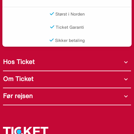
Størst i Norden
Ticket Garanti
Sikker betaling
Hos Ticket
expand_more
Om Ticket
expand_more
Før rejsen
expand_more