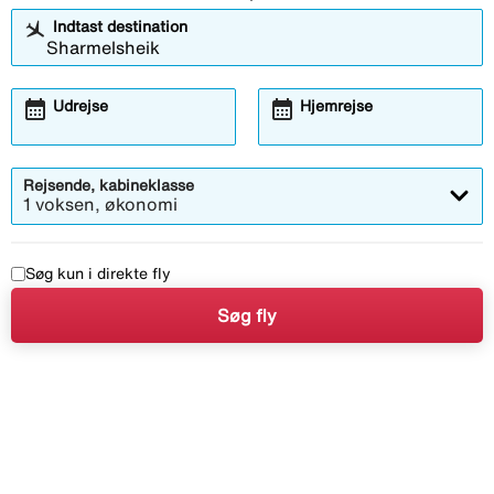
Indtast destination
calendar_month
calendar_month
Udrejse
Hjemrejse
Rejsende, kabineklasse
1 voksen, økonomi
Søg kun i direkte fly
Søg fly