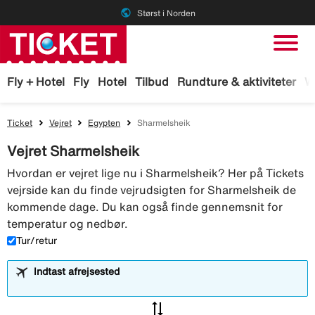
public
Størst i Norden
Fly + Hotel
Fly
Hotel
Tilbud
Rundture & aktiviteter
W
Ticket
Vejret
Egypten
Sharmelsheik
Vejret Sharmelsheik
Hvordan er vejret lige nu i Sharmelsheik? Her på Tickets
vejrside kan du finde vejrudsigten for Sharmelsheik de
kommende dage. Du kan også finde gennemsnit for
temperatur og nedbør.
Tur/retur
Indtast afrejsested
sync_alt