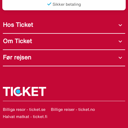
Sikker betaling
Hos Ticket
expand_more
Om Ticket
expand_more
Før rejsen
expand_more
Billiga resor - ticket.se
Billige reiser - ticket.no
Halvat matkat - ticket.fi