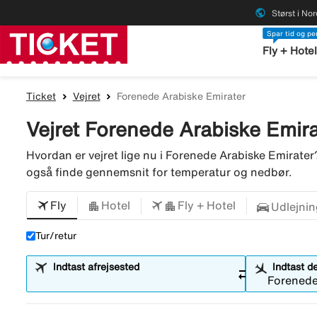
public
Størst i No
Spar tid og p
Fly + Hote
Ticket
Vejret
Forenede Arabiske Emirater
Vejret Forenede Arabiske Emira
Hvordan er vejret lige nu i Forenede Arabiske Emirate
også finde gennemsnit for temperatur og nedbør.
Fly
Hotel
Fly + Hotel
Udlejnin
Tur/retur
Indtast afrejsested
Indtast d
sync_alt