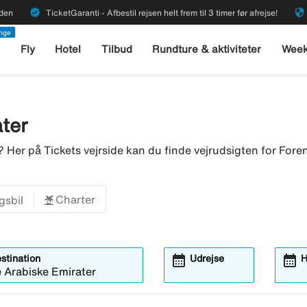
verified
security
rden
TicketGaranti - Afbestil rejsen helt frem til 3 timer før afrejse!
enge
l
Fly
Hotel
Tilbud
Rundture & aktiviteter
Week
ter
r? Her på Tickets vejrside kan du finde vejrudsigten for F
Charter
gsbil
calendar_month
calendar_month
estination
Udrejse
H