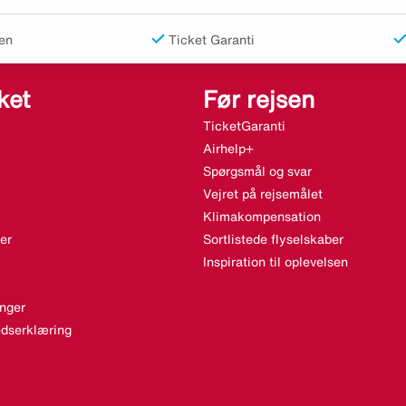
en
Ticket Garanti
ket
Før rejsen
TicketGaranti
Airhelp+
Spørgsmål og svar
Vejret på rejsemålet
Klimakompensation
er
Sortlistede flyselskaber
Inspiration til oplevelsen
nger
dserklæring