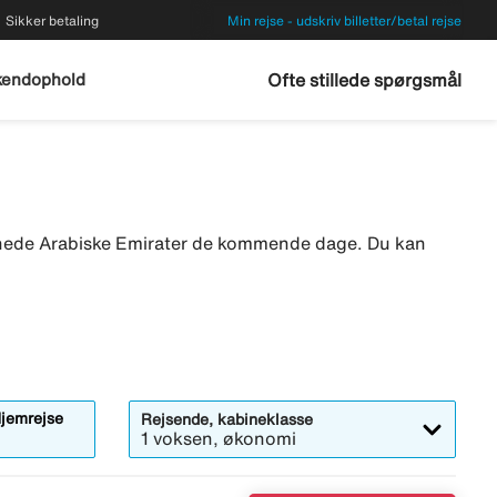
Sikker betaling
Min rejse - udskriv billetter/betal rejse
endophold
Ofte stillede spørgsmål
orenede Arabiske Emirater de kommende dage. Du kan
jemrejse
Rejsende, kabineklasse
1 voksen, økonomi