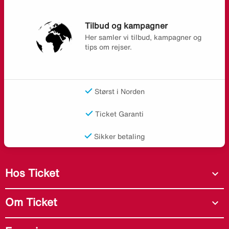
Tilbud og kampagner
Her samler vi tilbud, kampagner og
tips om rejser.
Størst i Norden
Ticket Garanti
Sikker betaling
Hos Ticket
expand_more
Om Ticket
expand_more