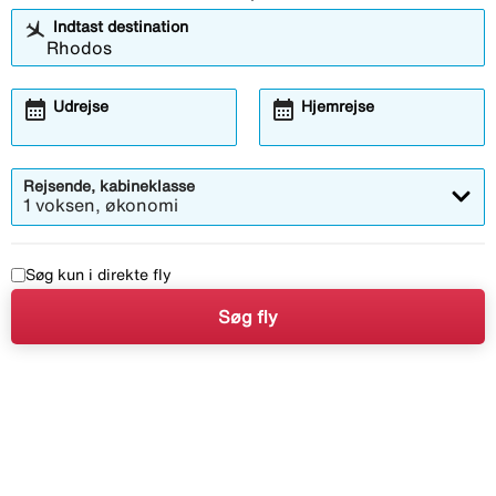
Indtast destination
calendar_month
calendar_month
Udrejse
Hjemrejse
Rejsende, kabineklasse
1 voksen, økonomi
Søg kun i direkte fly
Søg fly