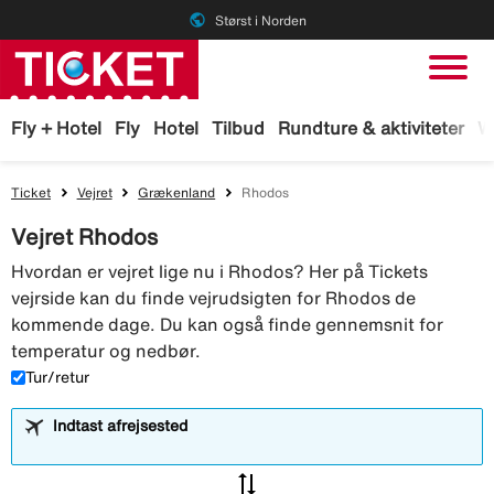
public
Størst i Norden
Fly + Hotel
Fly
Hotel
Tilbud
Rundture & aktiviteter
W
Ticket
Vejret
Grækenland
Rhodos
Vejret Rhodos
Hvordan er vejret lige nu i Rhodos? Her på Tickets
vejrside kan du finde vejrudsigten for Rhodos de
kommende dage. Du kan også finde gennemsnit for
temperatur og nedbør.
Tur/retur
Indtast afrejsested
sync_alt