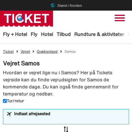
public
Størst i Norden
Fly + Hotel
Fly
Hotel
Tilbud
Rundture & aktiviteter
W
Ticket
Vejret
Grækenland
Samos
Vejret Samos
Hvordan er vejret lige nu i Samos? Her på Tickets
vejrside kan du finde vejrudsigten for Samos de
kommende dage. Du kan også finde gennemsnit for
temperatur og nedbør.
Tur/retur
Indtast afrejsested
sync_alt