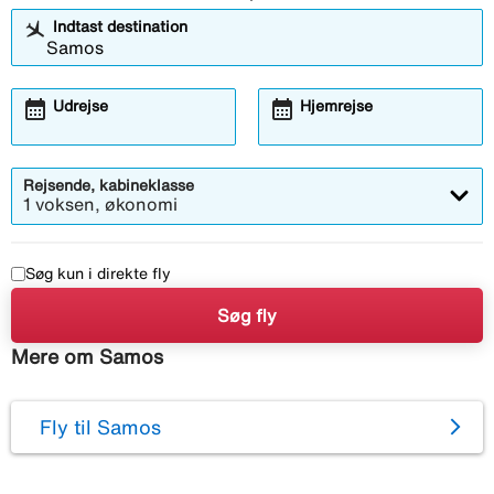
Indtast destination
calendar_month
calendar_month
Udrejse
Hjemrejse
Rejsende, kabineklasse
1 voksen, økonomi
Søg kun i direkte fly
Søg fly
Mere om Samos
Fly til Samos