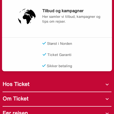
Tilbud og kampagner
Her samler vi tilbud, kampagner og
tips om rejser.
Størst i Norden
Ticket Garanti
Sikker betaling
Hos Ticket
expand_more
Om Ticket
expand_more
Før rejsen
expand_more