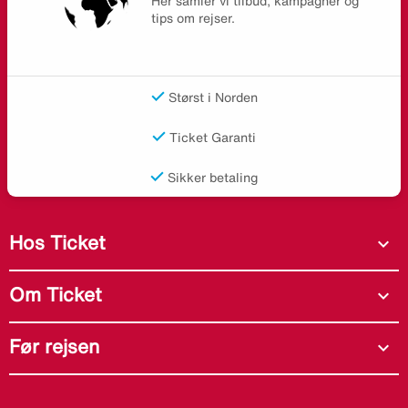
Her samler vi tilbud, kampagner og
tips om rejser.
Størst i Norden
Ticket Garanti
Sikker betaling
Hos Ticket
expand_more
Om Ticket
expand_more
Før rejsen
expand_more