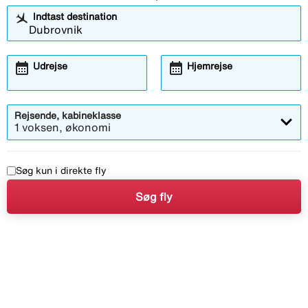
Indtast destination
calendar_month
calendar_month
Udrejse
Hjemrejse
Rejsende, kabineklasse
1 voksen, økonomi
Søg kun i direkte fly
Søg fly