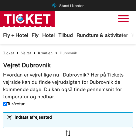
public
Størst i Norden
Fly + Hotel
Fly
Hotel
Tilbud
Rundture & aktiviteter
W
Ticket
Vejret
Kroatien
Dubrovnik
Vejret Dubrovnik
Hvordan er vejret lige nu i Dubrovnik? Her på Tickets
vejrside kan du finde vejrudsigten for Dubrovnik de
kommende dage. Du kan også finde gennemsnit for
temperatur og nedbør.
Tur/retur
Indtast afrejsested
sync_alt