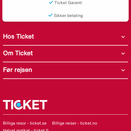
Ticket Garanti
Sikker betaling
Hos Ticket
expand_more
Om Ticket
expand_more
Før rejsen
expand_more
Billiga resor - ticket.se
Billige reiser - ticket.no
Halvat matkat - ticket.fi