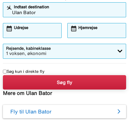
Indtast destination
calendar_month
calendar_month
Udrejse
Hjemrejse
Rejsende, kabineklasse
1 voksen, økonomi
Søg kun i direkte fly
Søg fly
Mere om Ulan Bator
Fly til Ulan Bator