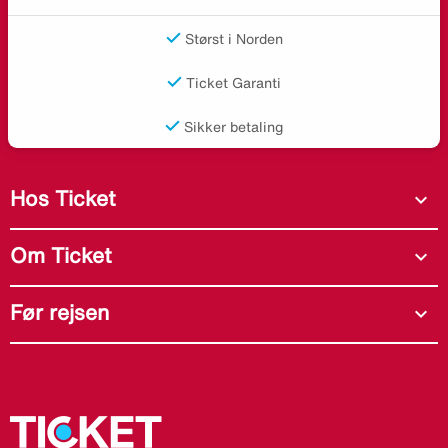
Størst i Norden
Ticket Garanti
Sikker betaling
Hos Ticket
expand_more
Om Ticket
expand_more
Før rejsen
expand_more