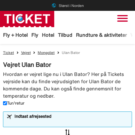
public
Størst i Norden
Fly + Hotel
Fly
Hotel
Tilbud
Rundture & aktiviteter
W
Ticket
Vejret
Mongoliet
Ulan Bator
Vejret Ulan Bator
Hvordan er vejret lige nu i Ulan Bator? Her på Tickets
vejrside kan du finde vejrudsigten for Ulan Bator de
kommende dage. Du kan også finde gennemsnit for
temperatur og nedbør.
Tur/retur
Indtast afrejsested
sync_alt