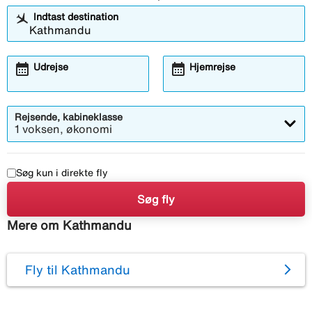
Indtast destination
calendar_month
calendar_month
Udrejse
Hjemrejse
Rejsende, kabineklasse
1 voksen, økonomi
Søg kun i direkte fly
Søg fly
Mere om Kathmandu
Fly til Kathmandu