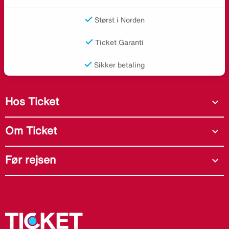
Størst i Norden
Ticket Garanti
Sikker betaling
Hos Ticket
expand_more
Om Ticket
expand_more
Før rejsen
expand_more