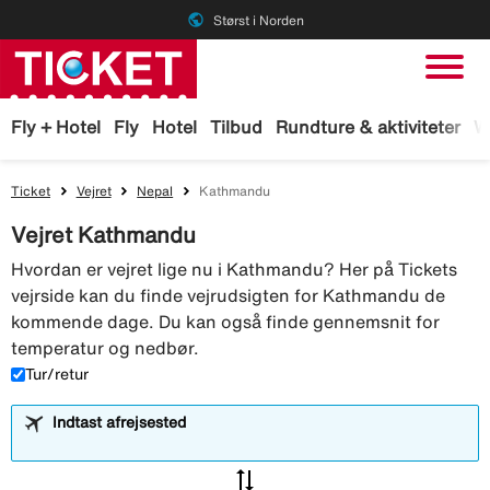
public
Størst i Norden
Fly + Hotel
Fly
Hotel
Tilbud
Rundture & aktiviteter
W
Ticket
Vejret
Nepal
Kathmandu
Vejret Kathmandu
Hvordan er vejret lige nu i Kathmandu? Her på Tickets
vejrside kan du finde vejrudsigten for Kathmandu de
kommende dage. Du kan også finde gennemsnit for
temperatur og nedbør.
Tur/retur
Indtast afrejsested
sync_alt