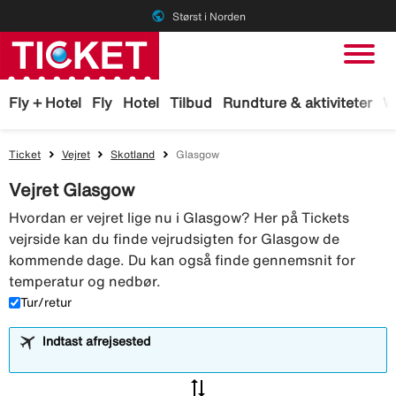
public
Størst i Norden
Fly + Hotel
Fly
Hotel
Tilbud
Rundture & aktiviteter
W
Ticket
Vejret
Skotland
Glasgow
Vejret Glasgow
Hvordan er vejret lige nu i Glasgow? Her på Tickets
vejrside kan du finde vejrudsigten for Glasgow de
kommende dage. Du kan også finde gennemsnit for
temperatur og nedbør.
Tur/retur
Indtast afrejsested
sync_alt