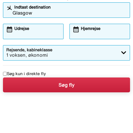
Indtast destination
calendar_month
calendar_month
Udrejse
Hjemrejse
Rejsende, kabineklasse
1 voksen, økonomi
Søg kun i direkte fly
Søg fly