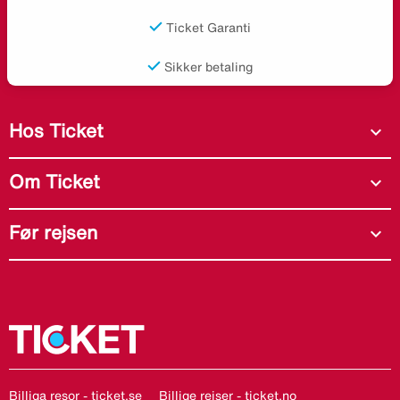
Ticket Garanti
Sikker betaling
Hos Ticket
expand_more
Om Ticket
expand_more
Før rejsen
expand_more
Billiga resor - ticket.se
Billige reiser - ticket.no