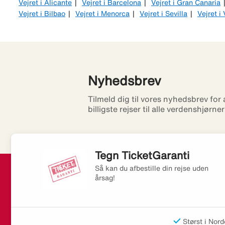
Vejret i Alicante
Vejret i Barcelona
Vejret i Gran Canaria
Vejret i Bilbao
Vejret i Menorca
Vejret i Sevilla
Vejret i
Nyhedsbrev
Tilmeld dig til vores nyhedsbrev for
billigste rejser til alle verdenshjørne
Tegn TicketGaranti
Så kan du afbestille din rejse uden
årsag!
Størst i Nord