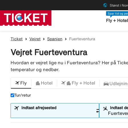
public
Størst i No
Spar tid og p
Fly + Hote
Ticket
Vejret
Spanien
Fuerteventura
Vejret Fuerteventura
Hvordan er vejret lige nu i Fuerteventura? Her på Tic
temperatur og nedbør.
Fly
Hotel
Fly + Hotel
Udlejnin
Tur/retur
Indtast afrejsested
Indtast d
sync_alt