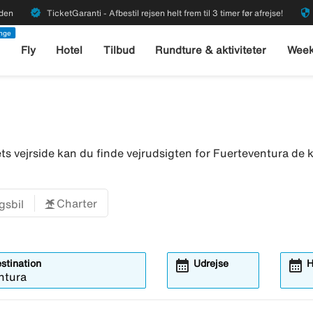
verified
security
rden
TicketGaranti - Afbestil rejsen helt frem til 3 timer før afrejse!
enge
l
Fly
Hotel
Tilbud
Rundture & aktiviteter
Week
kets vejrside kan du finde vejrudsigten for Fuerteventura 
Charter
gsbil
calendar_month
calendar_month
estination
Udrejse
H