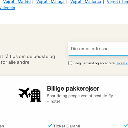
Vejret i Madrid
Vejret i Malaga
Vejret i Mallorca
Vejret i Ten
 Valencia
 at få tips om de bedste og
r før alle andre
Jeg har læst og accepterer
Tickets 
Billige pakkerejser
Spar tid og penge ved at bestille fly
+ hotel
en
Ticket Garanti