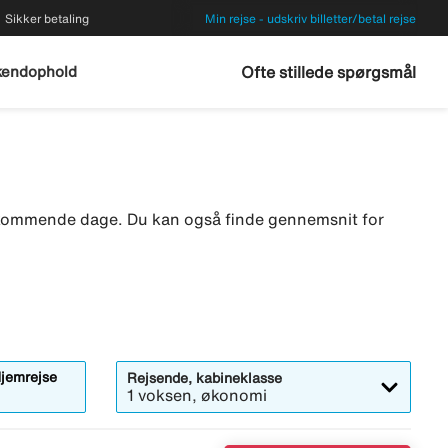
Sikker betaling
Min rejse - udskriv billetter/betal rejse
endophold
Ofte stillede spørgsmål
de kommende dage. Du kan også finde gennemsnit for
jemrejse
Rejsende, kabineklasse
1 voksen, økonomi