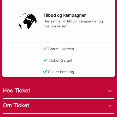
Tilbud og kampagner
Her samler vi tilbud, kampagner og
tips om rejser.
Størst i Norden
Ticket Garanti
Sikker betaling
Hos Ticket
expand_more
Om Ticket
expand_more