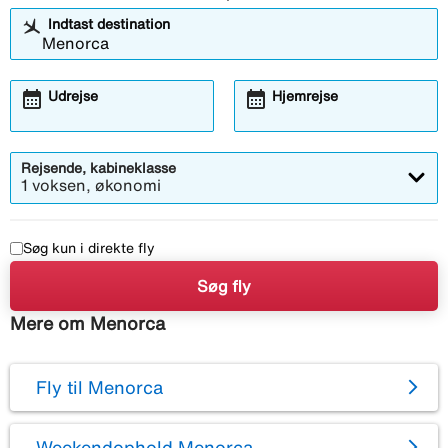
Indtast destination
calendar_month
calendar_month
Udrejse
Hjemrejse
Rejsende, kabineklasse
1 voksen, økonomi
Søg kun i direkte fly
Søg fly
Mere om Menorca
Fly til Menorca
Weekendophold Menorca