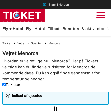
public
Størst i Norden
Fly + Hotel
Fly
Hotel
Tilbud
Rundture & aktiviteter
W
Ticket
Vejret
Spanien
Menorca
Vejret Menorca
Hvordan er vejret lige nu i Menorca? Her på Tickets
vejrside kan du finde vejrudsigten for Menorca de
kommende dage. Du kan også finde gennemsnit for
temperatur og nedbør.
Tur/retur
Indtast afrejsested
sync_alt