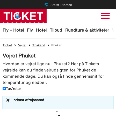
public
Størst i Norden
Fly + Hotel
Fly
Hotel
Tilbud
Rundture & aktiviteter
W
Ticket
Vejret
Thailand
Phuket
Vejret Phuket
Hvordan er vejret lige nu i Phuket? Her på Tickets
vejrside kan du finde vejrudsigten for Phuket de
kommende dage. Du kan også finde gennemsnit for
temperatur og nedbør.
Tur/retur
Indtast afrejsested
sync_alt