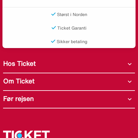
Størst i Norden
Ticket Garanti
Sikker betaling
Hos Ticket
expand_more
Om Ticket
expand_more
Før rejsen
expand_more