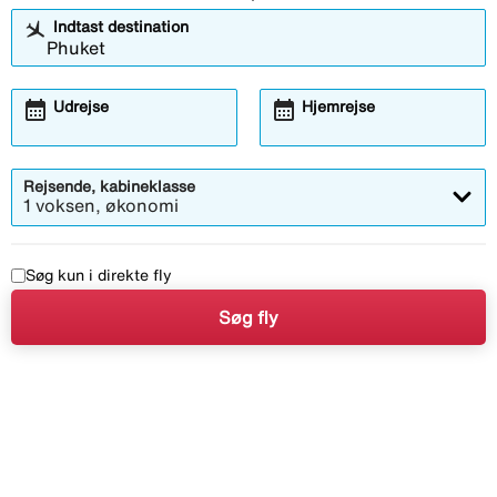
Indtast destination
calendar_month
calendar_month
Udrejse
Hjemrejse
Rejsende, kabineklasse
1 voksen, økonomi
Søg kun i direkte fly
Søg fly