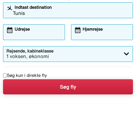
Indtast destination
calendar_month
calendar_month
Udrejse
Hjemrejse
Rejsende, kabineklasse
1 voksen, økonomi
Søg kun i direkte fly
Søg fly