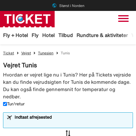
public
Størst i Norden
Fly + Hotel
Fly
Hotel
Tilbud
Rundture & aktiviteter
W
Ticket
Vejret
Tunesien
Tunis
Vejret Tunis
Hvordan er vejret lige nu i Tunis? Her på Tickets vejrside
kan du finde vejrudsigten for Tunis de kommende dage.
Du kan også finde gennemsnit for temperatur og
nedbør.
Tur/retur
Indtast afrejsested
sync_alt