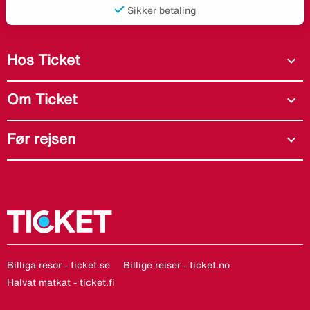
Sikker betaling
Hos Ticket
expand_more
Om Ticket
expand_more
Før rejsen
expand_more
Billiga resor - ticket.se
Billige reiser - ticket.no
Halvat matkat - ticket.fi