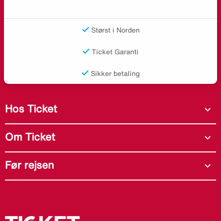
Størst i Norden
Ticket Garanti
Sikker betaling
Hos Ticket
expand_more
Om Ticket
expand_more
Før rejsen
expand_more