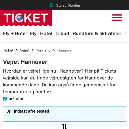
public
Størst i Norden
Fly + Hotel
Fly
Hotel
Tilbud
Rundture & aktiviteter
W
Ticket
Vejret
Tyskland
Hannover
Vejret Hannover
Hvordan er vejret lige nu i Hannover? Her på Tickets
vejrside kan du finde vejrudsigten for Hannover de
kommende dage. Du kan også finde gennemsnit for
temperatur og nedbør.
Tur/retur
Indtast afrejsested
sync_alt