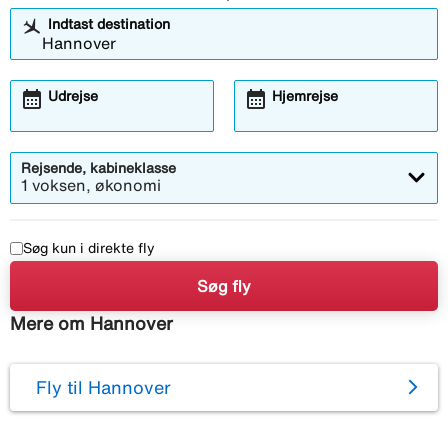
Indtast destination
calendar_month
calendar_month
Udrejse
Hjemrejse
Rejsende, kabineklasse
1 voksen, økonomi
Søg kun i direkte fly
Søg fly
Mere om Hannover
Fly til Hannover