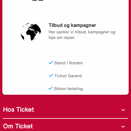
Tilbud og kampagner
Her samler vi tilbud, kampagner og
tips om rejser.
Størst i Norden
Ticket Garanti
Sikker betaling
Hos Ticket
expand_more
Om Ticket
expand_more