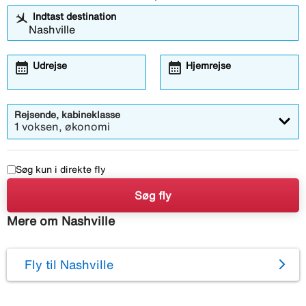
Indtast destination
calendar_month
calendar_month
Udrejse
Hjemrejse
Rejsende, kabineklasse
1 voksen, økonomi
Søg kun i direkte fly
Søg fly
Mere om Nashville
Fly til Nashville