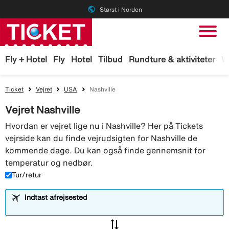
public
Størst i Norden
Fly + Hotel
Fly
Hotel
Tilbud
Rundture & aktiviteter
W
Ticket
Vejret
USA
Nashville
Vejret Nashville
Hvordan er vejret lige nu i Nashville? Her på Tickets
vejrside kan du finde vejrudsigten for Nashville de
kommende dage. Du kan også finde gennemsnit for
temperatur og nedbør.
Tur/retur
Indtast afrejsested
sync_alt