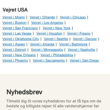
Vejret USA
Vejret i Miami
Vejret i Orlando
Vejret i Chicago
Vejret i Boston
Vejret i Los Angeles
Vejret i San Francisco
Vejret i New York
Vejret i Las Vegas
Vejret i Houston
Vejret i Fresno
Vejret i Oklahoma City
Vejret i Seattle
Vejret i Denver
Vejret i Aspen
Vejret i Atlanta
Vejret i Baltimore
Vejret i Detroit
Vejret i Minneapolis
Vejret i Nashville
Vejret i New Orleans
Vejret i Philadelphia
Vejret i Phoenix
Vejret i Sacramento
Vejret i San Diego
Nyhedsbrev
Tilmeld dig til vores nyhedsbrev for at få tips om de
bedste og billigste rejser til alle verdenshjørner før