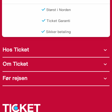
Størst i Norden
Ticket Garanti
Sikker betaling
Hos Ticket
expand_more
Om Ticket
expand_more
Før rejsen
expand_more