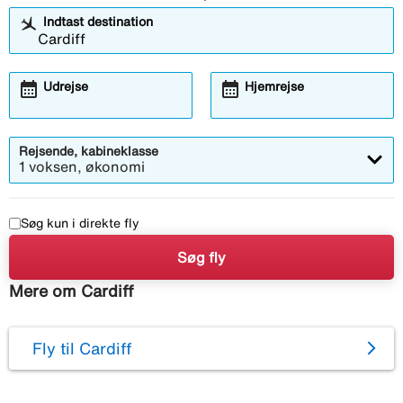
Indtast destination
calendar_month
calendar_month
Udrejse
Hjemrejse
Rejsende, kabineklasse
1 voksen, økonomi
Søg kun i direkte fly
Søg fly
Mere om Cardiff
Fly til Cardiff