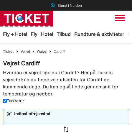
public
Størst i Norden
Fly + Hotel
Fly
Hotel
Tilbud
Rundture & aktiviteter
W
Ticket
Vejret
Wales
Cardiff
Vejret Cardiff
Hvordan er vejret lige nu i Cardiff? Her på Tickets
vejrside kan du finde vejrudsigten for Cardiff de
kommende dage. Du kan også finde gennemsnit for
temperatur og nedbør.
Tur/retur
Indtast afrejsested
sync_alt