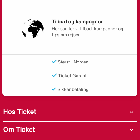
Tilbud og kampagner
Her samler vi tilbud, kampagner og
tips om rejser.
Størst i Norden
Ticket Garanti
Sikker betaling
Hos Ticket
expand_more
Om Ticket
expand_more