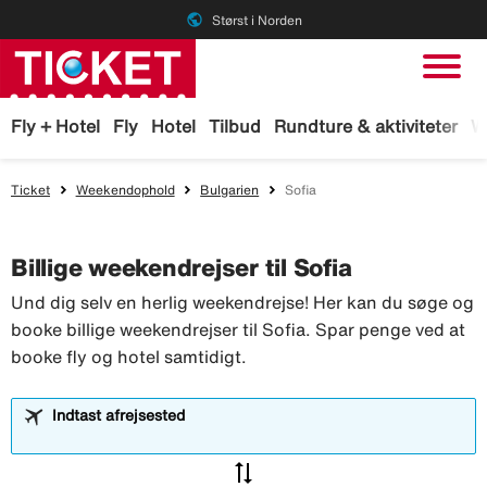
public
Størst i Norden
Fly + Hotel
Fly
Hotel
Tilbud
Rundture & aktiviteter
W
Ticket
Weekendophold
Bulgarien
Sofia
Billige weekendrejser til Sofia
Und dig selv en herlig weekendrejse! Her kan du søge og
booke billige weekendrejser til Sofia. Spar penge ved at
booke fly og hotel samtidigt.
Indtast afrejsested
sync_alt