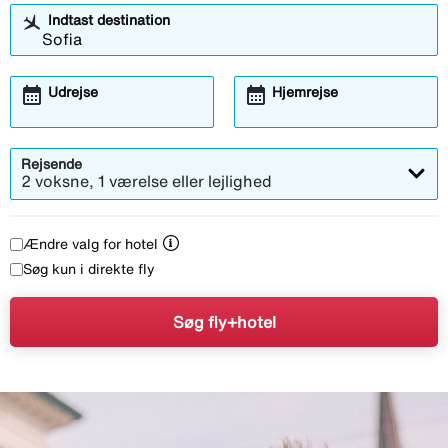
Indtast destination
calendar_month
calendar_month
Udrejse
Hjemrejse
Rejsende
2 voksne, 1 værelse eller lejlighed
Ændre valg for hotel
Søg kun i direkte fly
Søg fly+hotel