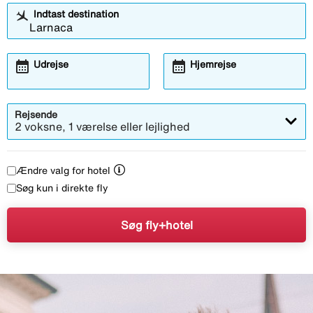
Indtast destination
calendar_month
calendar_month
Udrejse
Hjemrejse
Rejsende
2 voksne, 1 værelse eller lejlighed
Ændre valg for hotel
Søg kun i direkte fly
Søg fly+hotel