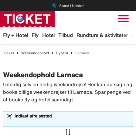
public
Størst i Norden
Fly + Hotel
Fly
Hotel
Tilbud
Rundture & aktiviteter
W
Ticket
Weekendophold
Cypern
Larnaca
Weekendophold Larnaca
Und dig selv en herlig weekendrejse! Her kan du søge og
booke billige weekendrejser til Larnaca. Spar penge ved
at booke fly og hotel samtidigt.
Indtast afrejsested
sync_alt