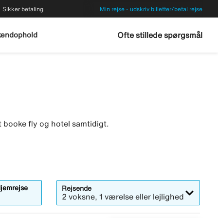
Sikker betaling
Min rejse - udskriv billetter/betal rejse
endophold
Ofte stillede spørgsmål
 booke fly og hotel samtidigt.
jemrejse
Rejsende
2 voksne, 1 værelse eller lejlighed