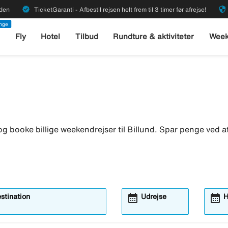
verified
security
rden
TicketGaranti - Afbestil rejsen helt frem til 3 timer før afrejse!
enge
l
Fly
Hotel
Tilbud
Rundture & aktiviteter
Week
g booke billige weekendrejser til Billund. Spar penge ved at
calendar_month
calendar_month
estination
Udrejse
H