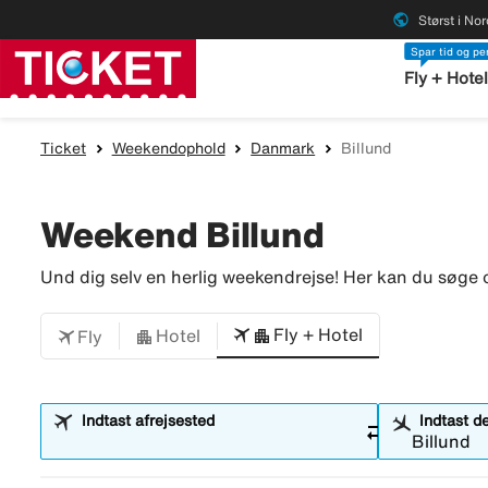
public
Størst i No
Spar tid og p
Fly + Hote
Ticket
Weekendophold
Danmark
Billund
Weekend Billund
Und dig selv en herlig weekendrejse! Her kan du søge o
Fly + Hotel
Hotel
Fly
Indtast afrejsested
Indtast d
sync_alt