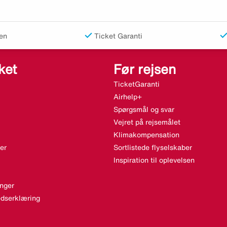
en
Ticket Garanti
ket
Før rejsen
TicketGaranti
Airhelp+
Spørgsmål og svar
Vejret på rejsemålet
Klimakompensation
er
Sortlistede flyselskaber
Inspiration til oplevelsen
nger
dserklæring