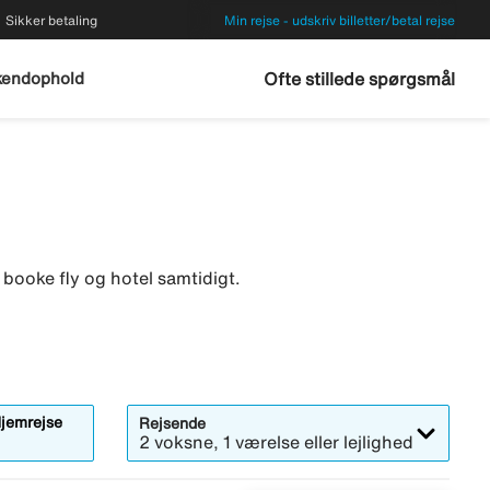
Sikker betaling
Min rejse - udskriv billetter/betal rejse
endophold
Ofte stillede spørgsmål
 booke fly og hotel samtidigt.
jemrejse
Rejsende
2 voksne, 1 værelse eller lejlighed