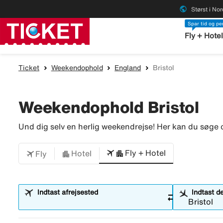
public
Størst i No
Spar tid og p
Fly + Hote
Ticket
Weekendophold
England
Bristol
Weekendophold Bristol
Und dig selv en herlig weekendrejse! Her kan du søge o
Fly + Hotel
Hotel
Fly
Indtast afrejsested
Indtast d
sync_alt