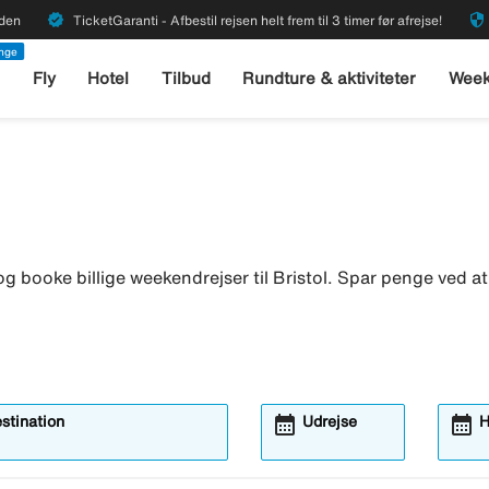
verified
security
rden
TicketGaranti - Afbestil rejsen helt frem til 3 timer før afrejse!
enge
l
Fly
Hotel
Tilbud
Rundture & aktiviteter
Week
g booke billige weekendrejser til Bristol. Spar penge ved at
calendar_month
calendar_month
estination
Udrejse
H