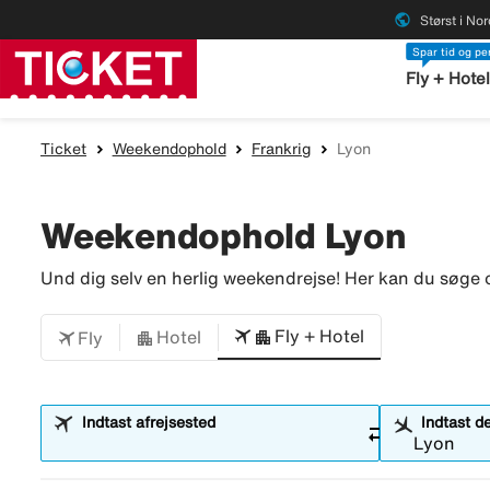
public
Størst i No
Spar tid og p
Fly + Hote
Ticket
Weekendophold
Frankrig
Lyon
Weekendophold Lyon
Und dig selv en herlig weekendrejse! Her kan du søge o
Fly + Hotel
Hotel
Fly
Indtast afrejsested
Indtast d
sync_alt