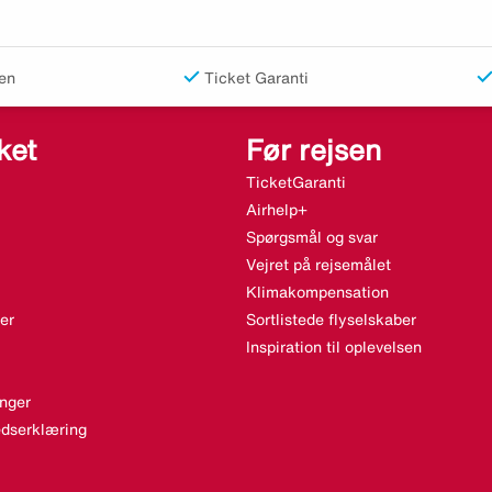
en
Ticket Garanti
ket
Før rejsen
TicketGaranti
Airhelp+
Spørgsmål og svar
Vejret på rejsemålet
Klimakompensation
er
Sortlistede flyselskaber
Inspiration til oplevelsen
nger
dserklæring