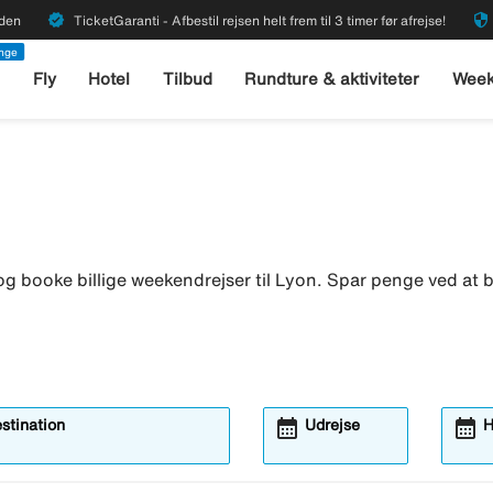
verified
security
rden
TicketGaranti - Afbestil rejsen helt frem til 3 timer før afrejse!
enge
l
Fly
Hotel
Tilbud
Rundture & aktiviteter
Week
g booke billige weekendrejser til Lyon. Spar penge ved at b
calendar_month
calendar_month
estination
Udrejse
H