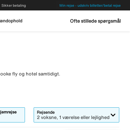
Sikker betaling
Min rejse - udskriv billetter/betal rejse
endophold
Ofte stillede spørgsmål
ooke fly og hotel samtidigt.
jemrejse
Rejsende
2 voksne, 1 værelse eller lejlighed