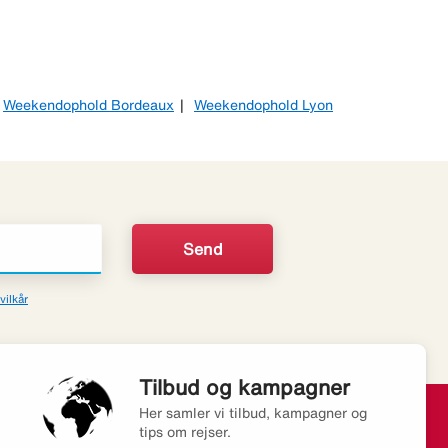
Weekendophold Bordeaux
Weekendophold Lyon
vilkår
Tilbud og kampagner
Her samler vi tilbud, kampagner og
tips om rejser.