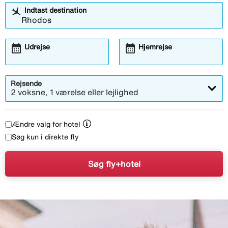
Indtast destination
calendar_month
calendar_month
Udrejse
Hjemrejse
Rejsende
2 voksne, 1 værelse eller lejlighed
Ændre valg for hotel
Søg kun i direkte fly
Søg fly+hotel