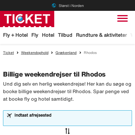
public
Størst i Norden
Fly + Hotel
Fly
Hotel
Tilbud
Rundture & aktiviteter
W
Ticket
Weekendophold
Grækenland
Rhodos
Billige weekendrejser til Rhodos
Und dig selv en herlig weekendrejse! Her kan du søge og
booke billige weekendrejser til Rhodos. Spar penge ved
at booke fly og hotel samtidigt.
Indtast afrejsested
sync_alt