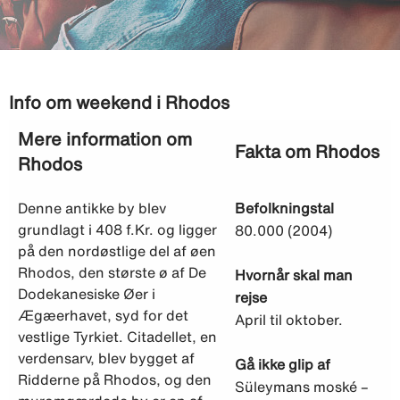
Info om weekend i Rhodos
Mere information om
Fakta om Rhodos
Rhodos
Denne antikke by blev
Befolkningstal
grundlagt i 408 f.Kr. og ligger
80.000 (2004)
på den nordøstlige del af øen
Rhodos, den største ø af De
Hvornår skal man
Dodekanesiske Øer i
rejse
Ægæerhavet, syd for det
April til oktober.
vestlige Tyrkiet. Citadellet, en
verdensarv, blev bygget af
Gå ikke glip af
Ridderne på Rhodos, og den
Süleymans moské –