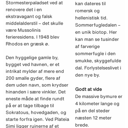
Stormesterpaladset ved at
kan dateres til
renovere det i en
romersk og
ekstravagant og falsk
hellenistisk tid.
middelalderstil – det skulle
Sommerfugledalen –
være Mussolinis
en unik biotop. Her
ferieresidens. I 1948 blev
kan man se tusinder
Rhodos en græsk ø.
af farverige
sommerfugle i den
Den hyggelige gamle by,
smukke, skyggefulde
bygget ved havnen, er et
dal. Forlystelseslivet i
intrikat mylder af mere end
den nye by.
200 smalle gyder, flere af
dem uden navn, som krydser
Godt at vide
hinanden i sære vinkler. Det
De massive bymure er
eneste måde at finde rundt
4 kilometer lange og
på er at tage tilbage til
på en del steder
Sokratous, hovedgaden, og
næsten 12 meter
starte forfra igen. Ved Plateia
brede.
Simi ligger ruinerne af et