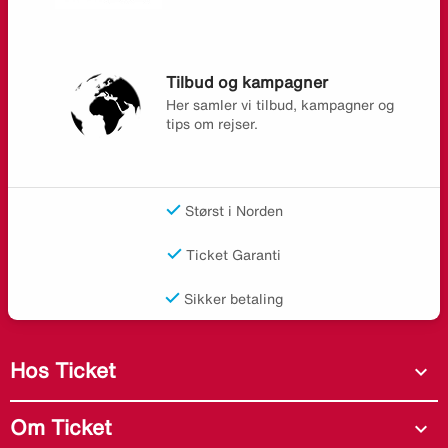
Tilbud og kampagner
Her samler vi tilbud, kampagner og
tips om rejser.
Størst i Norden
Ticket Garanti
Sikker betaling
Hos Ticket
expand_more
Om Ticket
expand_more