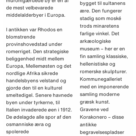
muromgærdede by er en af
bygget til sultanens
de mest velbevarede
ære. Den fungerer
middelalderbyer i Europa.
stadig som moské
trods minaretens
I antikken var Rhodos en
farlige vinkel. Det
blomstrende
arkæologiske
provinshovedstad under
museum – her er en
romerriget. Den strategiske
fin samling klassiske,
beliggenhed midt mellem
hellenistiske og
Europa, Mellemøsten og det
romerske skulpturer.
nordlige Afrika sikrede
Kommunegalleriet
handelsbyens velstand og
med en imponerende
gjorde den til en kulturel
samling moderne
smeltedigel. Senere havnede
græsk kunst.
byen under tyrkerne, til
Gravene ved
Italien invaderede øen i 1912.
De ødelagde alle spor af den
Korakonero – disse
osmanniske æra og
antikke
spolerede
begravelsespladser