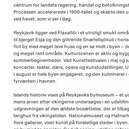
centrum for landets regering, handel og befolkningst
Processen accelererede i 1900-tallet og skabte den 
ved havet, som vi ser i dag.
Reykjavik ligger ved Flaxaflói i et utroligt smukt om
til bjerget Esja og den glitrende Snæfellsjökull i hori
flot by med meget lave huse og en sø midt i byen – d
og meget rent område. Kulturscenen er aktiv og byg
sommerbegivenheder. Ved Kunstfestivalen i maj og ju
koncerter, teater, dans, opera og kunstudstillinger. 
i august er hele byen engageret, og den kulminerer i
fyrværkeri i havnen.
Islands historie vises på Reykjaviks bymuseum – et
mens arven efter vikingerne undersøges i en udstillin
udgravningen af den ældste bosættelse, der er tilbag
langhus fra vikingetiden. Nationalmuseet og Hafnarh
flere gallerier, viser kunst på forskellige steder i bye