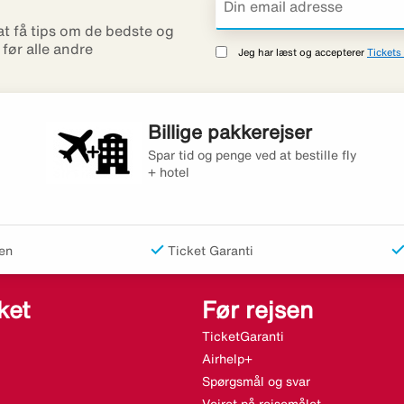
 at få tips om de bedste og
r før alle andre
Jeg har læst og accepterer
Tickets 
Billige pakkerejser
Spar tid og penge ved at bestille fly
+ hotel
en
Ticket Garanti
ket
Før rejsen
TicketGaranti
Airhelp+
Spørgsmål og svar