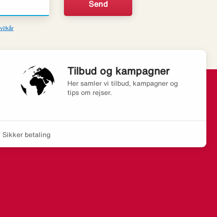
vilkår
Tilbud og kampagner
Her samler vi tilbud, kampagner og
tips om rejser.
Sikker betaling