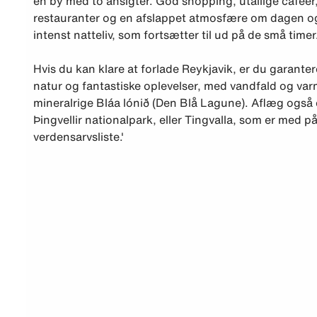
en by med to ansigter. God shopping, utallige cafeer
restauranter og en afslappet atmosfære om dagen og
intenst natteliv, som fortsætter til ud på de små timer
Hvis du kan klare at forlade Reykjavik, er du garante
natur og fantastiske oplevelser, med vandfald og var
mineralrige Bláa lónið (Den Blå Lagune). Aflæg også 
Þingvellir nationalpark, eller Tingvalla, som er med 
verdensarvsliste.'