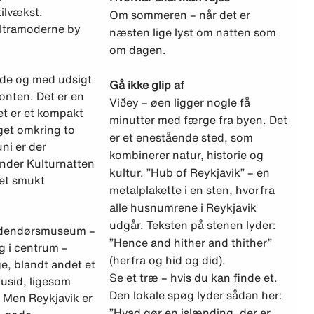
ilvækst.
Om sommeren – når det er
ultramoderne by
næsten lige lyst om natten som
om dagen.
råde og med udsigt
Gå ikke glip af
sonten. Det er en
Viðey – øen ligger nogle få
et er et kompakt
minutter med færge fra byen. Det
get omkring to
er et enestående sted, som
ni er der
kombinerer natur, historie og
Under Kulturnatten
kultur. ”Hub of Reykjavik” – en
 et smukt
metalplakette i en sten, hvorfra
alle husnumrene i Reykjavik
udgår. Teksten på stenen lyder:
 udendørsmuseum –
”Hence and hither and thither”
g i centrum –
(herfra og hid og did).
e, blandt andet et
Se et træ – hvis du kan finde et.
usid, ligesom
Den lokale spøg lyder sådan her:
n. Men Reykjavik er
”Hvad gør en islænding, der er