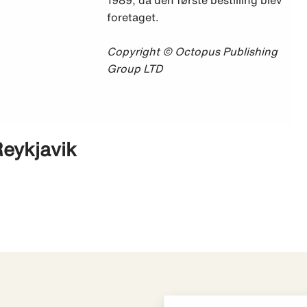
1989, da den første bestilling blev
foretaget.
Copyright © Octopus Publishing
Group LTD
Reykjavik