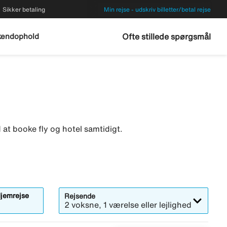
Sikker betaling
Min rejse - udskriv billetter/betal rejse
endophold
Ofte stillede spørgsmål
 at booke fly og hotel samtidigt.
jemrejse
Rejsende
2 voksne, 1 værelse eller lejlighed