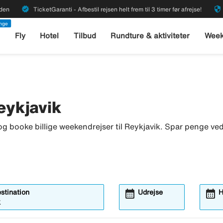
verified
security
rden
TicketGaranti - Afbestil rejsen helt frem til 3 timer før afrejse!
enge
l
Fly
Hotel
Tilbud
Rundture & aktiviteter
Week
Reykjavik
g booke billige weekendrejser til Reykjavik. Spar penge ved
calendar_month
calendar_month
estination
Udrejse
H