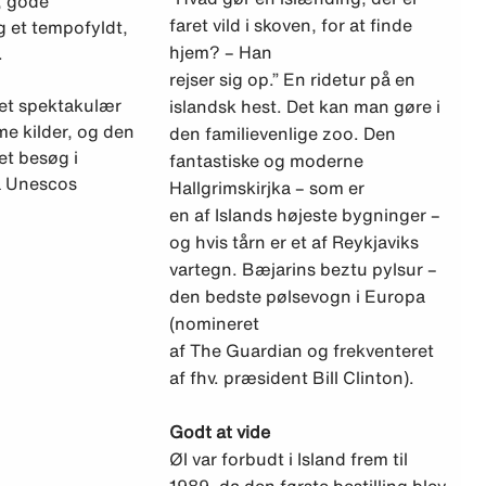
, gode
faret vild i skoven, for at finde
 et tempofyldt,
hjem? – Han
.
rejser sig op.” En ridetur på en
ret spektakulær
islandsk hest. Det kan man gøre i
me kilder, og den
den familievenlige zoo. Den
et besøg i
fantastiske og moderne
på Unescos
Hallgrimskirjka – som er
en af Islands højeste bygninger –
og hvis tårn er et af Reykjaviks
vartegn. Bæjarins beztu pylsur –
den bedste pølsevogn i Europa
(nomineret
af The Guardian og frekventeret
af fhv. præsident Bill Clinton).
Godt at vide
Øl var forbudt i Island frem til