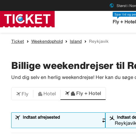
public
Størst i No
Spar tid og p
Fly + Hote
Ticket
Weekendophold
Island
Reykjavik
Billige weekendrejser til 
Und dig selv en herlig weekendrejse! Her kan du søge o
Fly + Hotel
Hotel
Fly
Indtast afrejsested
Indtast d
sync_alt