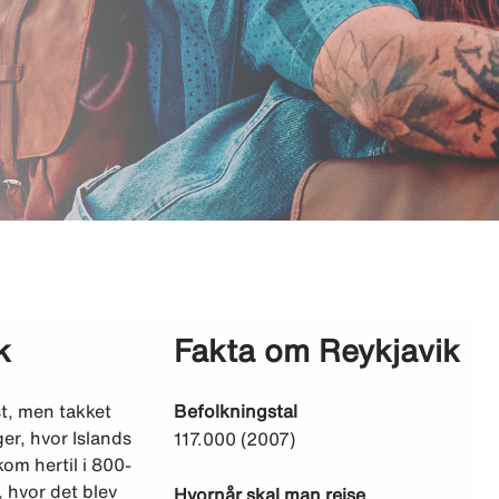
k
Fakta om Reykjavik
t, men takket
Befolkningstal
er, hvor Islands
117.000 (2007)
om hertil i 800-
, hvor det blev
Hvornår skal man rejse