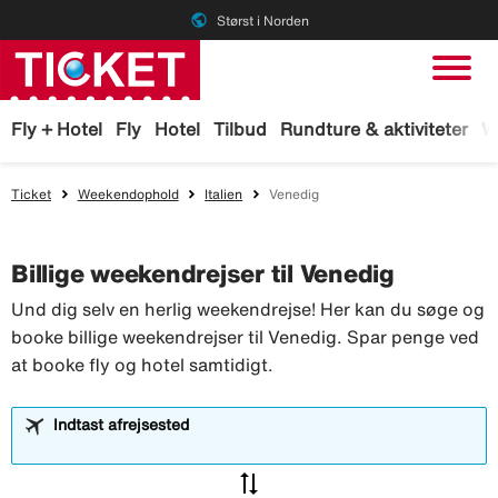
public
Størst i Norden
Fly + Hotel
Fly
Hotel
Tilbud
Rundture & aktiviteter
W
Ticket
Weekendophold
Italien
Venedig
Billige weekendrejser til Venedig
Und dig selv en herlig weekendrejse! Her kan du søge og
booke billige weekendrejser til Venedig. Spar penge ved
at booke fly og hotel samtidigt.
Indtast afrejsested
sync_alt