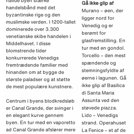
havde byen stærke
Gå ikke glip af
handelsbånd med det
Murano – øen, der
byzantinske rige og den
ligger nord for
muslimske verden. I 1200-tallet
Venedig og er
dominerede over 3.300
berømt for
venetianske skibe handelen i
glasfremstilling. En
Middelhavet. I disse
tur med en gondol.
blomstrende tider
Torcello – den mest
konkurrerede Venedigs
spændende og
fremtrædende familier med
stemningsfyldte af
hinanden om at bygge de
øerne i lagunen. Gå
største paladser og at støtte
ikke glip af Basilica
de mest populære kunstnere.
di Santa Maria
Assunta ved den
Centrum i byens blodkredsløb
støvede piazza.
er Canal Grande, der svinger i
en elegant kurve gennem
Lido – Venedigs
byen. En tur med en vaporetto
strand. Operahuset
ad Canal Grande afslører mere
La Fenice – et af de