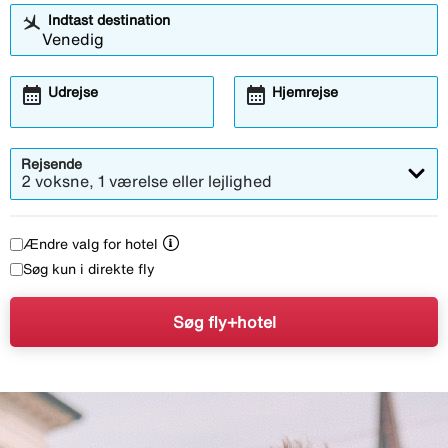
Indtast destination
calendar_month
calendar_month
Udrejse
Hjemrejse
Rejsende
2 voksne, 1 værelse eller lejlighed
Ændre valg for hotel
Søg kun i direkte fly
Søg fly+hotel