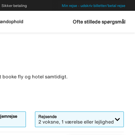
Sikker betaling
Min rejse - udskriv billetter/betal rejse
endophold
Ofte stillede spørgsmål
 booke fly og hotel samtidigt.
jemrejse
Rejsende
2 voksne, 1 værelse eller lejlighed