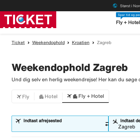
public
Størst i No
Spar tid og p
Fly + Hote
Ticket
Weekendophold
Kroatien
Zagreb
Weekendophold Zagreb
Und dig selv en herlig weekendrejse! Her kan du søge o
Fly + Hotel
Hotel
Fly
Indtast afrejsested
Indtast d
sync_alt