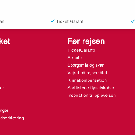
en
Ticket Garanti
ket
Før rejsen
TicketGaranti
Airhelp+
Spørgsmål og svar
Vejret på rejsemålet
Klimakompensation
er
Sortlistede flyselskaber
Inspiration til oplevelsen
nger
dserklæring