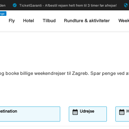
verified
security
rden
TicketGaranti - Afbestil rejsen helt frem til 3 timer før afrejse!
enge
l
Fly
Hotel
Tilbud
Rundture & aktiviteter
Week
g booke billige weekendrejser til Zagreb. Spar penge ved at
calendar_month
calendar_month
estination
Udrejse
H