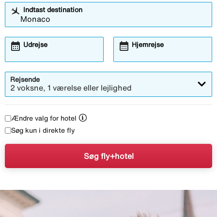
Indtast destination
calendar_month
calendar_month
Udrejse
Hjemrejse
Rejsende
2 voksne, 1 værelse eller lejlighed
Ændre valg for hotel
Søg kun i direkte fly
Søg fly+hotel