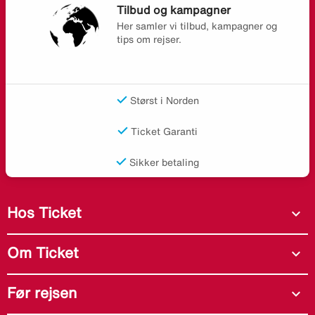
Tilbud og kampagner
Her samler vi tilbud, kampagner og
tips om rejser.
Størst i Norden
Ticket Garanti
Sikker betaling
Hos Ticket
expand_more
Om Ticket
expand_more
Før rejsen
expand_more