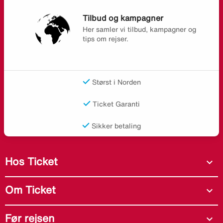
Tilbud og kampagner
Her samler vi tilbud, kampagner og
tips om rejser.
Størst i Norden
Ticket Garanti
Sikker betaling
Hos Ticket
expand_more
Om Ticket
expand_more
Før rejsen
expand_more