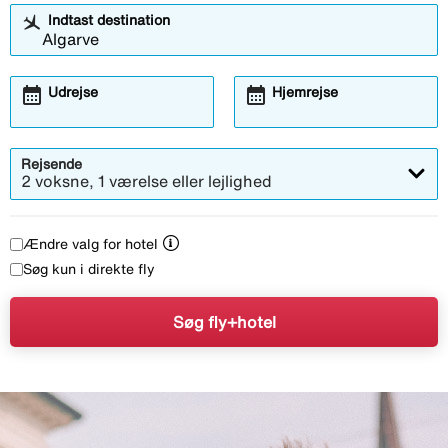
Indtast destination
calendar_month
calendar_month
Udrejse
Hjemrejse
Rejsende
2 voksne, 1 værelse eller lejlighed
Ændre valg for hotel
Søg kun i direkte fly
Søg fly+hotel