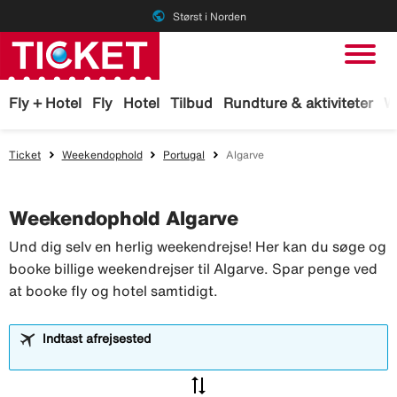
public
Størst i Norden
Fly + Hotel
Fly
Hotel
Tilbud
Rundture & aktiviteter
W
Ticket
Weekendophold
Portugal
Algarve
Weekendophold Algarve
Und dig selv en herlig weekendrejse! Her kan du søge og
booke billige weekendrejser til Algarve. Spar penge ved
at booke fly og hotel samtidigt.
Indtast afrejsested
sync_alt