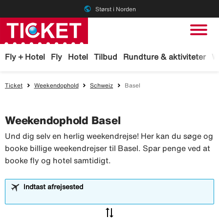
public
Størst i Norden
Fly + Hotel
Fly
Hotel
Tilbud
Rundture & aktiviteter
W
Ticket
Weekendophold
Schweiz
Basel
Weekendophold Basel
Und dig selv en herlig weekendrejse! Her kan du søge og
booke billige weekendrejser til Basel. Spar penge ved at
booke fly og hotel samtidigt.
Indtast afrejsested
sync_alt