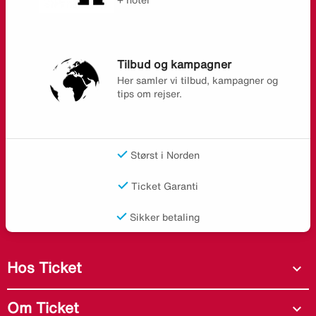
Tilbud og kampagner
Her samler vi tilbud, kampagner og
tips om rejser.
Størst i Norden
Ticket Garanti
Sikker betaling
Hos Ticket
expand_more
Om Ticket
expand_more