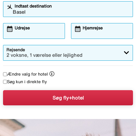
Indtast destination
calendar_month
calendar_month
Udrejse
Hjemrejse
Rejsende
2 voksne, 1 værelse eller lejlighed
Ændre valg for hotel
Søg kun i direkte fly
Søg fly+hotel