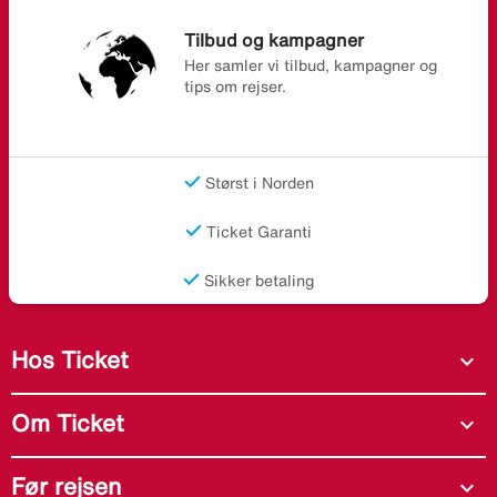
Tilbud og kampagner
Her samler vi tilbud, kampagner og
tips om rejser.
Størst i Norden
Ticket Garanti
Sikker betaling
Hos Ticket
expand_more
Om Ticket
expand_more
Før rejsen
expand_more