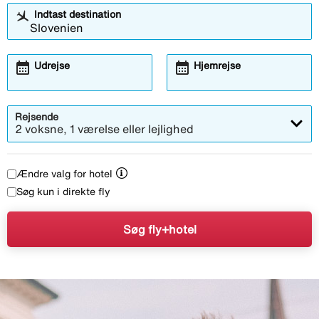
Indtast destination
calendar_month
calendar_month
Udrejse
Hjemrejse
Rejsende
2 voksne, 1 værelse eller lejlighed
Ændre valg for hotel
Søg kun i direkte fly
Søg fly+hotel