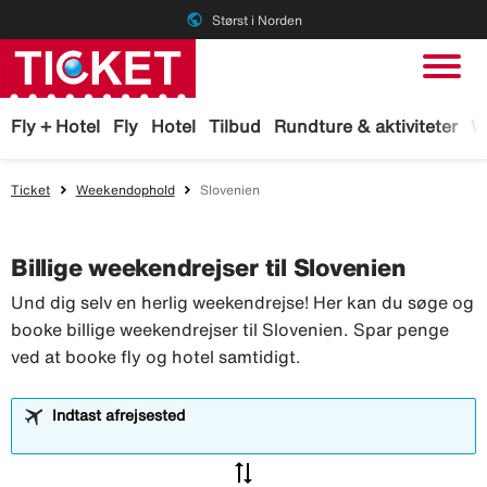
public
Størst i Norden
Fly + Hotel
Fly
Hotel
Tilbud
Rundture & aktiviteter
W
Ticket
Weekendophold
Slovenien
Billige weekendrejser til Slovenien
Und dig selv en herlig weekendrejse! Her kan du søge og
booke billige weekendrejser til Slovenien. Spar penge
ved at booke fly og hotel samtidigt.
Indtast afrejsested
sync_alt